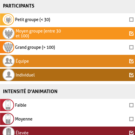
PARTICIPANTS
Petit groupe (< 30)
Moyen groupe (entre 30
et 100)
Grand groupe (> 100)
Équipe
Individuel
INTENSITÉ D'ANIMATION
Faible
Moyenne
Élevée