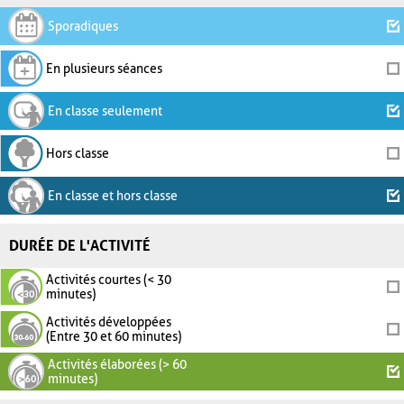
Sporadiques
En plusieurs séances
En classe seulement
Hors classe
En classe et hors classe
DURÉE DE L'ACTIVITÉ
Activités courtes (< 30
minutes)
Activités développées
(Entre 30 et 60 minutes)
Activités élaborées (> 60
minutes)