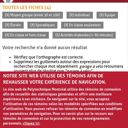
TOUTES LES FICHES (4)
(X) Moyen groupe (entre 30 et 100)
(X) Individuel
(X) Équipe
(X) Élevée
(X) Sporadiques
(X) En classe seulement
(X) En classe et hors classe
(X) Activités élaborées (> 60 minutes)
Votre recherche n'a donné aucun résultat
Vérifiez que l'orthographe est correcte.
Supprimez les guillemets autour des expressions pour
rechercher chaque mot séparément.
garage à vélo
retournera
souvent plus de résultat que
"garage à vélo"
.
NOTRE SITE WEB UTILISE DES TÉMOINS AFIN DE
Envisagez d'élargir votre recherche avec
OR
.
garage OR vélo
retournera souvent plus de résultat que
garage à vélo
.
REHAUSSER VOTRE EXPÉRIENCE DE NAVIGATION.
Le site web de Polytechnique Montréal utilise des témoins de connexion
afin de recueillir des statistiques générales et offrir une meilleure
expérience à ses visiteurs. En naviguant sur le site, vous acceptez
l’utilisation de ces témoins selon les modalités spécifiées aux conditions
d’utilisation. Vous pouvez refuser les témoins de connexion en modifiant
vos paramètres de navigation. Pour en savoir plus sur le recours aux
témoins de connexion et sur la protection de vos renseignements
personnels,
cliquez ici
.
Avis de confidentialité et conditions d’utilisation