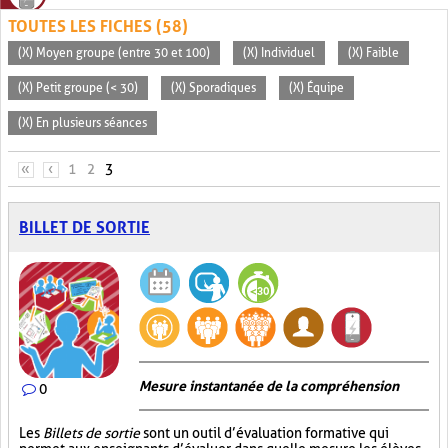
TOUTES LES FICHES (58)
(X) Moyen groupe (entre 30 et 100)
(X) Individuel
(X) Faible
(X) Petit groupe (< 30)
(X) Sporadiques
(X) Équipe
(X) En plusieurs séances
PAGES
«
‹
1
2
3
BILLET DE SORTIE
Mesure instantanée de la compréhension
0
Les
Billets de sortie
sont un outil d’évaluation formative qui