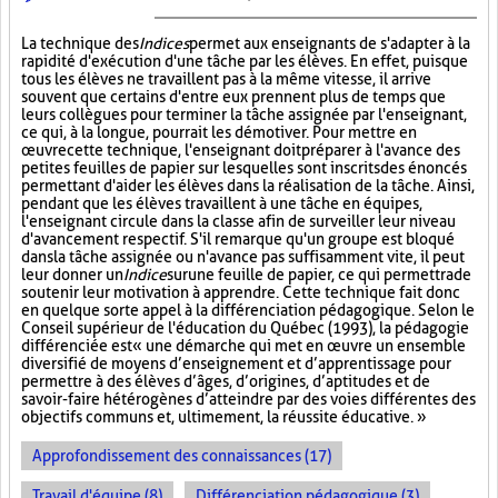
La technique des
Indices
permet aux enseignants de s'adapter à la
rapidité d'exécution d'une tâche par les élèves. En effet, puisque
tous les élèves ne travaillent pas à la même vitesse, il arrive
souvent que certains d'entre eux prennent plus de temps que
leurs collègues pour terminer la tâche assignée par l'enseignant,
ce qui, à la longue, pourrait les démotiver. Pour mettre en
œuvre cette technique, l'enseignant doit préparer à l'avance des
petites feuilles de papier sur lesquelles sont inscrits des énoncés
permettant d'aider les élèves dans la réalisation de la tâche. Ainsi,
pendant que les élèves travaillent à une tâche en équipes,
l'enseignant circule dans la classe afin de surveiller leur niveau
d'avancement respectif. S'il remarque qu'un groupe est bloqué
dans la tâche assignée ou n'avance pas suffisamment vite, il peut
leur donner un
Indice
sur
une feuille de papier, ce qui permettra de
soutenir leur motivation à apprendre. Cette technique fait donc
en quelque sorte appel à la différenciation pédagogique. Selon le
Conseil supérieur de l'éducation du Québec (1993), la pédagogie
différenciée est « une démarche qui met en œuvre un ensemble
diversifié de moyens d’enseignement et d’apprentissage pour
permettre à des élèves d’âges, d’origines, d’aptitudes et de
savoir-faire hétérogènes d’atteindre par des voies différentes des
objectifs communs et, ultimement, la réussite éducative. »
Approfondissement des connaissances (17)
Travail d'équipe (8)
Différenciation pédagogique (3)