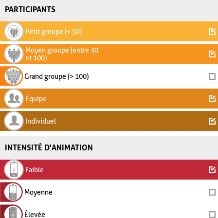
PARTICIPANTS
Petit groupe (< 30)
Moyen groupe (entre 30
et 100)
Grand groupe (> 100)
Équipe
Individuel
INTENSITÉ D'ANIMATION
Faible
Moyenne
Élevée