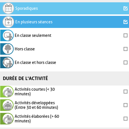
Sporadiques
En plusieurs séances
En classe seulement
Hors classe
En classe et hors classe
DURÉE DE L'ACTIVITÉ
Activités courtes (< 30
minutes)
Activités développées
(Entre 30 et 60 minutes)
Activités élaborées (> 60
minutes)