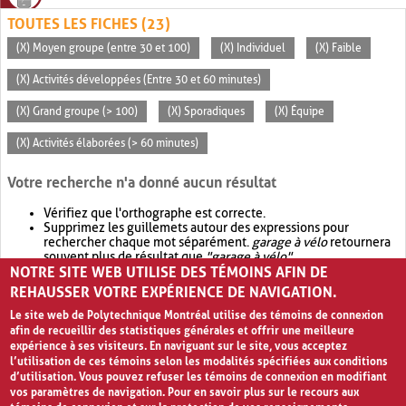
TOUTES LES FICHES (23)
(X) Moyen groupe (entre 30 et 100)
(X) Individuel
(X) Faible
(X) Activités développées (Entre 30 et 60 minutes)
(X) Grand groupe (> 100)
(X) Sporadiques
(X) Équipe
(X) Activités élaborées (> 60 minutes)
Votre recherche n'a donné aucun résultat
Vérifiez que l'orthographe est correcte.
Supprimez les guillemets autour des expressions pour
rechercher chaque mot séparément.
garage à vélo
retournera
souvent plus de résultat que
"garage à vélo"
.
NOTRE SITE WEB UTILISE DES TÉMOINS AFIN DE
Envisagez d'élargir votre recherche avec
OR
.
garage OR vélo
retournera souvent plus de résultat que
garage à vélo
.
REHAUSSER VOTRE EXPÉRIENCE DE NAVIGATION.
Le site web de Polytechnique Montréal utilise des témoins de connexion
afin de recueillir des statistiques générales et offrir une meilleure
expérience à ses visiteurs. En naviguant sur le site, vous acceptez
l’utilisation de ces témoins selon les modalités spécifiées aux conditions
d’utilisation. Vous pouvez refuser les témoins de connexion en modifiant
vos paramètres de navigation. Pour en savoir plus sur le recours aux