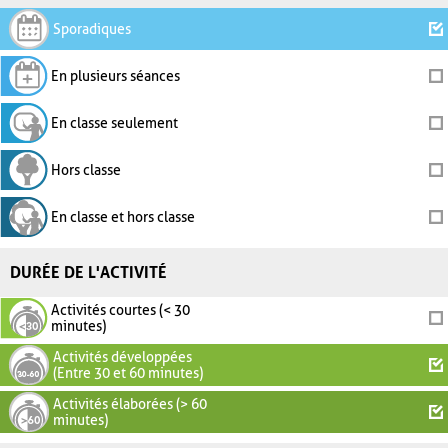
Sporadiques
En plusieurs séances
En classe seulement
Hors classe
En classe et hors classe
DURÉE DE L'ACTIVITÉ
Activités courtes (< 30
minutes)
Activités développées
(Entre 30 et 60 minutes)
Activités élaborées (> 60
minutes)