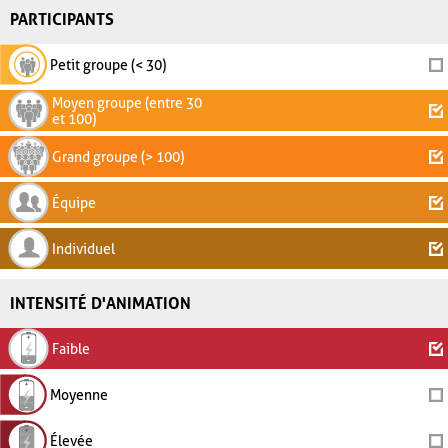
PARTICIPANTS
Petit groupe (< 30)
Moyen groupe (entre 30
et 100)
Grand groupe (> 100)
Équipe
Individuel
INTENSITÉ D'ANIMATION
Faible
Moyenne
Élevée