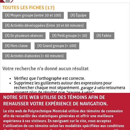
TOUTES LES FICHES (17)
(X) Moyen groupe (entre 30 et 100)
(X) Équipe
(X) Activités développées (Entre 30 et 60 minutes)
(X) En plusieurs séances
(X) Petit groupe (< 30)
(X) Faible
(X) Hors classe
(X) Grand groupe (> 100)
(X) Activités élaborées (> 60 minutes)
Votre recherche n'a donné aucun résultat
Vérifiez que l'orthographe est correcte.
Supprimez les guillemets autour des expressions pour
rechercher chaque mot séparément.
garage à vélo
retournera
souvent plus de résultat que
"garage à vélo"
.
NOTRE SITE WEB UTILISE DES TÉMOINS AFIN DE
Envisagez d'élargir votre recherche avec
OR
.
garage OR vélo
retournera souvent plus de résultat que
garage à vélo
.
REHAUSSER VOTRE EXPÉRIENCE DE NAVIGATION.
Le site web de Polytechnique Montréal utilise des témoins de connexion
afin de recueillir des statistiques générales et offrir une meilleure
expérience à ses visiteurs. En naviguant sur le site, vous acceptez
l’utilisation de ces témoins selon les modalités spécifiées aux conditions