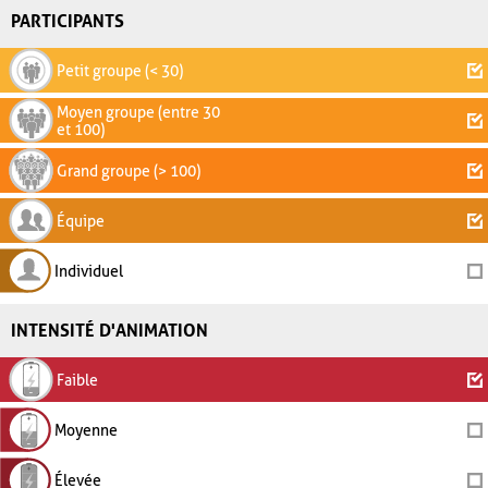
PARTICIPANTS
Petit groupe (< 30)
Moyen groupe (entre 30
et 100)
Grand groupe (> 100)
Équipe
Individuel
INTENSITÉ D'ANIMATION
Faible
Moyenne
Élevée