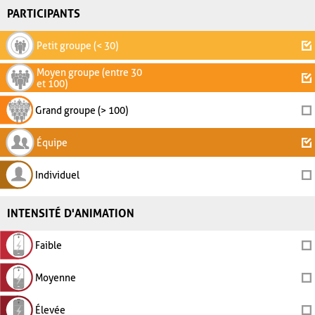
PARTICIPANTS
Petit groupe (< 30)
Moyen groupe (entre 30
et 100)
Grand groupe (> 100)
Équipe
Individuel
INTENSITÉ D'ANIMATION
Faible
Moyenne
Élevée