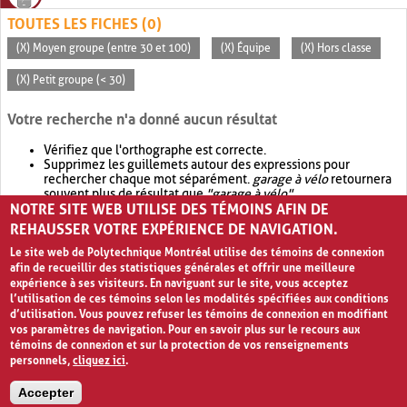
TOUTES LES FICHES (0)
(X) Moyen groupe (entre 30 et 100)
(X) Équipe
(X) Hors classe
(X) Petit groupe (< 30)
Votre recherche n'a donné aucun résultat
Vérifiez que l'orthographe est correcte.
Supprimez les guillemets autour des expressions pour
rechercher chaque mot séparément.
garage à vélo
retournera
souvent plus de résultat que
"garage à vélo"
.
NOTRE SITE WEB UTILISE DES TÉMOINS AFIN DE
Envisagez d'élargir votre recherche avec
OR
.
garage OR vélo
retournera souvent plus de résultat que
garage à vélo
.
REHAUSSER VOTRE EXPÉRIENCE DE NAVIGATION.
Le site web de Polytechnique Montréal utilise des témoins de connexion
afin de recueillir des statistiques générales et offrir une meilleure
expérience à ses visiteurs. En naviguant sur le site, vous acceptez
l’utilisation de ces témoins selon les modalités spécifiées aux conditions
d’utilisation. Vous pouvez refuser les témoins de connexion en modifiant
vos paramètres de navigation. Pour en savoir plus sur le recours aux
témoins de connexion et sur la protection de vos renseignements
personnels,
cliquez ici
.
Avis de confidentialité et conditions d’utilisation
Accepter