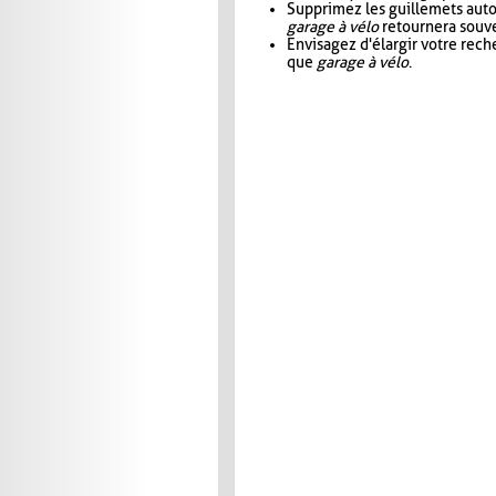
Supprimez les guillemets aut
garage à vélo
retournera souve
Envisagez d'élargir votre rec
que
garage à vélo
.