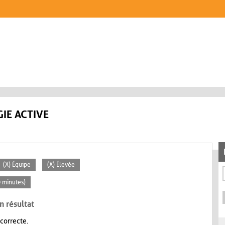
IE ACTIVE
(X) Équipe
(X) Élevée
0 minutes)
n résultat
 correcte.