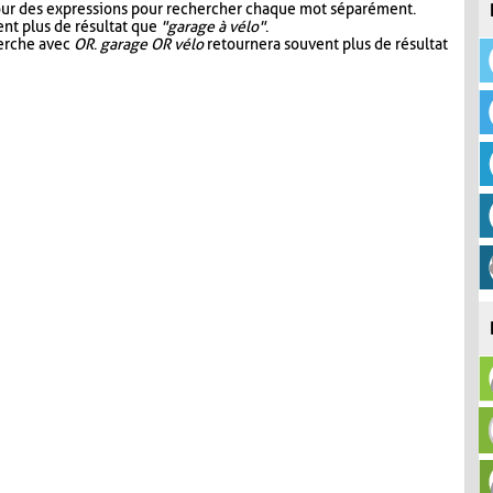
our des expressions pour rechercher chaque mot séparément.
nt plus de résultat que
"garage à vélo"
.
herche avec
OR
.
garage OR vélo
retournera souvent plus de résultat