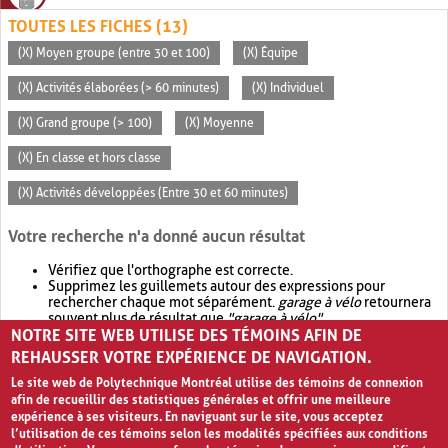
TOUTES LES FICHES (13)
(X) Moyen groupe (entre 30 et 100)
(X) Équipe
(X) Activités élaborées (> 60 minutes)
(X) Individuel
(X) Grand groupe (> 100)
(X) Moyenne
(X) En classe et hors classe
(X) Activités développées (Entre 30 et 60 minutes)
Votre recherche n'a donné aucun résultat
Vérifiez que l'orthographe est correcte.
Supprimez les guillemets autour des expressions pour
rechercher chaque mot séparément.
garage à vélo
retournera
souvent plus de résultat que
"garage à vélo"
.
NOTRE SITE WEB UTILISE DES TÉMOINS AFIN DE
Envisagez d'élargir votre recherche avec
OR
.
garage OR vélo
retournera souvent plus de résultat que
garage à vélo
.
REHAUSSER VOTRE EXPÉRIENCE DE NAVIGATION.
Le site web de Polytechnique Montréal utilise des témoins de connexion
afin de recueillir des statistiques générales et offrir une meilleure
expérience à ses visiteurs. En naviguant sur le site, vous acceptez
l’utilisation de ces témoins selon les modalités spécifiées aux conditions