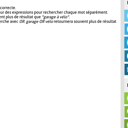
 correcte.
our des expressions pour rechercher chaque mot séparément.
nt plus de résultat que
"garage à vélo"
.
herche avec
OR
.
garage OR vélo
retournera souvent plus de résultat