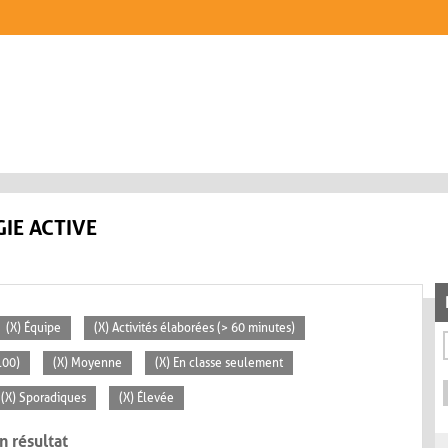
IE ACTIVE
(X) Équipe
(X) Activités élaborées (> 60 minutes)
100)
(X) Moyenne
(X) En classe seulement
(X) Sporadiques
(X) Élevée
n résultat