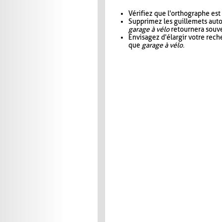
Vérifiez que l'orthographe est
Supprimez les guillemets aut
garage à vélo
retournera souve
Envisagez d'élargir votre rec
que
garage à vélo
.