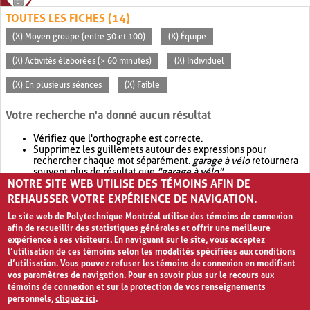
TOUTES LES FICHES (14)
(X) Moyen groupe (entre 30 et 100)
(X) Équipe
(X) Activités élaborées (> 60 minutes)
(X) Individuel
(X) En plusieurs séances
(X) Faible
Votre recherche n'a donné aucun résultat
Vérifiez que l'orthographe est correcte.
Supprimez les guillemets autour des expressions pour
rechercher chaque mot séparément.
garage à vélo
retournera
souvent plus de résultat que
"garage à vélo"
.
NOTRE SITE WEB UTILISE DES TÉMOINS AFIN DE
Envisagez d'élargir votre recherche avec
OR
.
garage OR vélo
retournera souvent plus de résultat que
garage à vélo
.
REHAUSSER VOTRE EXPÉRIENCE DE NAVIGATION.
Le site web de Polytechnique Montréal utilise des témoins de connexion
afin de recueillir des statistiques générales et offrir une meilleure
expérience à ses visiteurs. En naviguant sur le site, vous acceptez
l’utilisation de ces témoins selon les modalités spécifiées aux conditions
d’utilisation. Vous pouvez refuser les témoins de connexion en modifiant
vos paramètres de navigation. Pour en savoir plus sur le recours aux
témoins de connexion et sur la protection de vos renseignements
personnels,
cliquez ici
.
Avis de confidentialité et conditions d’utilisation