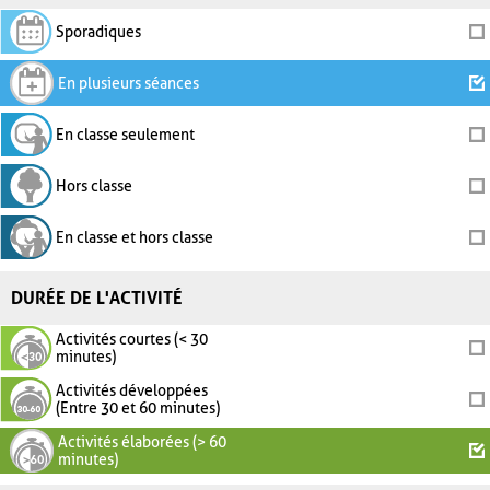
Sporadiques
En plusieurs séances
En classe seulement
Hors classe
En classe et hors classe
DURÉE DE L'ACTIVITÉ
Activités courtes (< 30
minutes)
Activités développées
(Entre 30 et 60 minutes)
Activités élaborées (> 60
minutes)