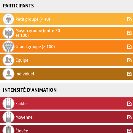
PARTICIPANTS
Petit groupe (< 30)
Moyen groupe (entre 30
et 100)
Grand groupe (> 100)
Équipe
Individuel
INTENSITÉ D'ANIMATION
Faible
Moyenne
Élevée