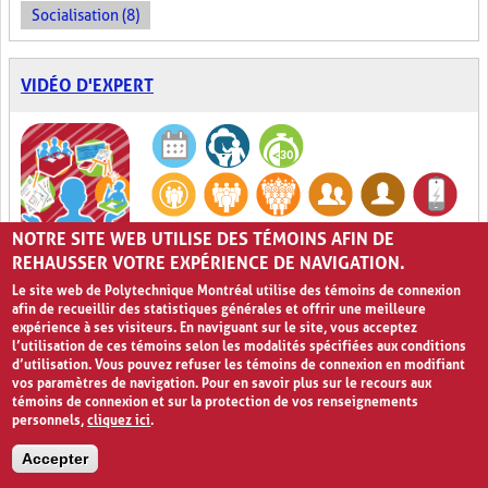
Socialisation (8)
VIDÉO D'EXPERT
NOTRE SITE WEB UTILISE DES TÉMOINS AFIN DE
Qu'est-ce qu'en disent les experts ?
0
REHAUSSER VOTRE EXPÉRIENCE DE NAVIGATION.
Le site web de Polytechnique Montréal utilise des témoins de connexion
Dans l’activité
Vidéo d’expert
, l’enseignant fait appel à un expert
afin de recueillir des statistiques générales et offrir une meilleure
issu du domaine d’études des élèves en tant que source
expérience à ses visiteurs. En naviguant sur le site, vous acceptez
d’apprentissage. Pour ce faire, l’enseignant doit, préalablement à
l’utilisation de ces témoins selon les modalités spécifiées aux conditions
la leçon, trouver un expert en la matière, l’interviewer et filmer
d’utilisation. Vous pouvez refuser les témoins de connexion en modifiant
cet interview. Il est également possible pour l’enseignant de
vos paramètres de navigation. Pour en savoir plus sur le recours aux
trouver des vidéos déjà disponibles en ligne et de les utiliser dans
témoins de connexion et sur la protection de vos renseignements
sa classe, en respectant, bien entendu, les droits d’auteur. Par la
personnels,
cliquez ici
.
suite, l’enseignant peut soit faire visionner la
Vidéo d’expert
à ses
élèves directement en classe ou leur demander de la visionner à
Accepter
la maison. Dans tous les cas, cet exercice peut se faire
préalablement à la leçon, telle une activité brise-glace, ou encore