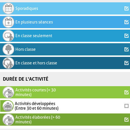
Sporadiques
En plusieurs séances
En classe seulement
Hors classe
En classe et hors classe
DURÉE DE L'ACTIVITÉ
Activités courtes (< 30
minutes)
Activités développées
(Entre 30 et 60 minutes)
Activités élaborées (> 60
minutes)