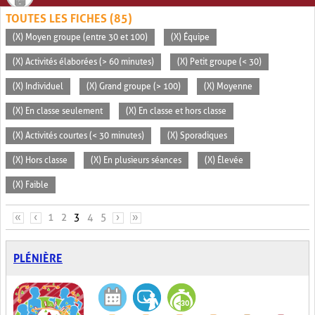
TOUTES LES FICHES (85)
(X) Moyen groupe (entre 30 et 100)
(X) Équipe
(X) Activités élaborées (> 60 minutes)
(X) Petit groupe (< 30)
(X) Individuel
(X) Grand groupe (> 100)
(X) Moyenne
(X) En classe seulement
(X) En classe et hors classe
(X) Activités courtes (< 30 minutes)
(X) Sporadiques
(X) Hors classe
(X) En plusieurs séances
(X) Élevée
(X) Faible
PAGES
«
‹
1
2
3
4
5
›
»
PLÉNIÈRE