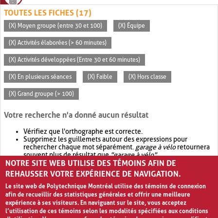
TOUTES LES FICHES (17)
(X) Moyen groupe (entre 30 et 100)
(X) Équipe
(X) Activités élaborées (> 60 minutes)
(X) Activités développées (Entre 30 et 60 minutes)
(X) En plusieurs séances
(X) Faible
(X) Hors classe
(X) Grand groupe (> 100)
Votre recherche n'a donné aucun résultat
Vérifiez que l'orthographe est correcte.
Supprimez les guillemets autour des expressions pour
rechercher chaque mot séparément.
garage à vélo
retournera
souvent plus de résultat que
"garage à vélo"
.
NOTRE SITE WEB UTILISE DES TÉMOINS AFIN DE
Envisagez d'élargir votre recherche avec
OR
.
garage OR vélo
retournera souvent plus de résultat que
garage à vélo
.
REHAUSSER VOTRE EXPÉRIENCE DE NAVIGATION.
Le site web de Polytechnique Montréal utilise des témoins de connexion
afin de recueillir des statistiques générales et offrir une meilleure
expérience à ses visiteurs. En naviguant sur le site, vous acceptez
l’utilisation de ces témoins selon les modalités spécifiées aux conditions