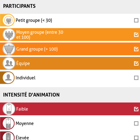
PARTICIPANTS
Petit groupe (< 30)
Moyen groupe (entre 30
et 100)
Grand groupe (> 100)
Équipe
Individuel
INTENSITÉ D'ANIMATION
Faible
Moyenne
Élevée