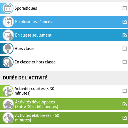
Sporadiques
En plusieurs séances
En classe seulement
Hors classe
En classe et hors classe
DURÉE DE L'ACTIVITÉ
Activités courtes (< 30
minutes)
Activités développées
(Entre 30 et 60 minutes)
Activités élaborées (> 60
minutes)