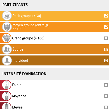
PARTICIPANTS
Petit groupe (< 30)
Moyen groupe (entre 30
et 100)
Grand groupe (> 100)
Équipe
Individuel
INTENSITÉ D'ANIMATION
Faible
Moyenne
Élevée