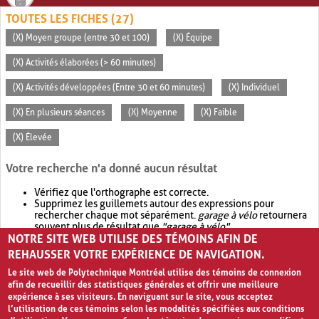
TOUTES LES FICHES (27)
(X) Moyen groupe (entre 30 et 100)
(X) Équipe
(X) Activités élaborées (> 60 minutes)
(X) Activités développées (Entre 30 et 60 minutes)
(X) Individuel
(X) En plusieurs séances
(X) Moyenne
(X) Faible
(X) Élevée
Votre recherche n'a donné aucun résultat
Vérifiez que l'orthographe est correcte.
Supprimez les guillemets autour des expressions pour
rechercher chaque mot séparément.
garage à vélo
retournera
souvent plus de résultat que
"garage à vélo"
.
NOTRE SITE WEB UTILISE DES TÉMOINS AFIN DE
Envisagez d'élargir votre recherche avec
OR
.
garage OR vélo
retournera souvent plus de résultat que
garage à vélo
.
REHAUSSER VOTRE EXPÉRIENCE DE NAVIGATION.
Le site web de Polytechnique Montréal utilise des témoins de connexion
afin de recueillir des statistiques générales et offrir une meilleure
expérience à ses visiteurs. En naviguant sur le site, vous acceptez
l’utilisation de ces témoins selon les modalités spécifiées aux conditions