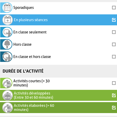
Sporadiques
En plusieurs séances
En classe seulement
Hors classe
En classe et hors classe
DURÉE DE L'ACTIVITÉ
Activités courtes (< 30
minutes)
Activités développées
(Entre 30 et 60 minutes)
Activités élaborées (> 60
minutes)