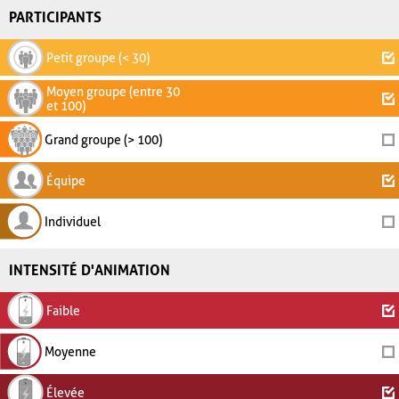
PARTICIPANTS
Petit groupe (< 30)
Moyen groupe (entre 30
et 100)
Grand groupe (> 100)
Équipe
Individuel
INTENSITÉ D'ANIMATION
Faible
Moyenne
Élevée