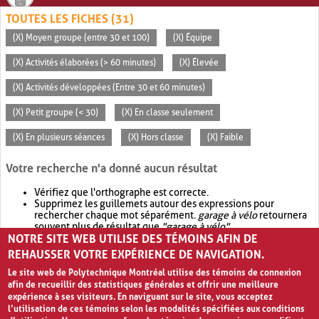
TOUTES LES FICHES (31)
(X) Moyen groupe (entre 30 et 100)
(X) Équipe
(X) Activités élaborées (> 60 minutes)
(X) Élevée
(X) Activités développées (Entre 30 et 60 minutes)
(X) Petit groupe (< 30)
(X) En classe seulement
(X) En plusieurs séances
(X) Hors classe
(X) Faible
Votre recherche n'a donné aucun résultat
Vérifiez que l'orthographe est correcte.
Supprimez les guillemets autour des expressions pour
rechercher chaque mot séparément.
garage à vélo
retournera
souvent plus de résultat que
"garage à vélo"
.
NOTRE SITE WEB UTILISE DES TÉMOINS AFIN DE
Envisagez d'élargir votre recherche avec
OR
.
garage OR vélo
retournera souvent plus de résultat que
garage à vélo
.
REHAUSSER VOTRE EXPÉRIENCE DE NAVIGATION.
Le site web de Polytechnique Montréal utilise des témoins de connexion
afin de recueillir des statistiques générales et offrir une meilleure
expérience à ses visiteurs. En naviguant sur le site, vous acceptez
l’utilisation de ces témoins selon les modalités spécifiées aux conditions