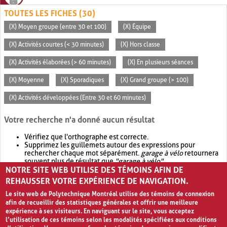
TOUTES LES FICHES (30)
(X) Moyen groupe (entre 30 et 100)
(X) Équipe
(X) Activités courtes (< 30 minutes)
(X) Hors classe
(X) Activités élaborées (> 60 minutes)
(X) En plusieurs séances
(X) Moyenne
(X) Sporadiques
(X) Grand groupe (> 100)
(X) Activités développées (Entre 30 et 60 minutes)
Votre recherche n'a donné aucun résultat
Vérifiez que l'orthographe est correcte.
Supprimez les guillemets autour des expressions pour
rechercher chaque mot séparément.
garage à vélo
retournera
souvent plus de résultat que
"garage à vélo"
.
NOTRE SITE WEB UTILISE DES TÉMOINS AFIN DE
Envisagez d'élargir votre recherche avec
OR
.
garage OR vélo
retournera souvent plus de résultat que
garage à vélo
.
REHAUSSER VOTRE EXPÉRIENCE DE NAVIGATION.
Le site web de Polytechnique Montréal utilise des témoins de connexion
afin de recueillir des statistiques générales et offrir une meilleure
expérience à ses visiteurs. En naviguant sur le site, vous acceptez
l’utilisation de ces témoins selon les modalités spécifiées aux conditions