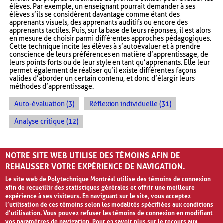
élèves. Par exemple, un enseignant pourrait demander à ses
élèves s’ils se considèrent davantage comme étant des
apprenants visuels, des apprenants auditifs ou encore des
apprenants tactiles. Puis, sur la base de leurs réponses, il est alors
en mesure de choisir parmi différentes approches pédagogiques.
Cette technique incite les élèves à s’autoévaluer et à prendre
conscience de leurs préférences en matière d’apprentissage, de
leurs points forts ou de leur style en tant qu’apprenants. Elle leur
permet également de réaliser qu’il existe différentes façons
valides d’aborder un certain contenu, et donc d’élargir leurs
méthodes d’apprentissage.
Auto-évaluation (3)
Réflexion individuelle (31)
Analyse critique (12)
PAGES
NOTRE SITE WEB UTILISE DES TÉMOINS AFIN DE
«
‹
1
2
3
REHAUSSER VOTRE EXPÉRIENCE DE NAVIGATION.
Le site web de Polytechnique Montréal utilise des témoins de connexion
afin de recueillir des statistiques générales et offrir une meilleure
expérience à ses visiteurs. En naviguant sur le site, vous acceptez
l’utilisation de ces témoins selon les modalités spécifiées aux conditions
d’utilisation. Vous pouvez refuser les témoins de connexion en modifiant
vos paramètres de navigation. Pour en savoir plus sur le recours aux