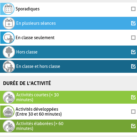
Sporadiques
En plusieurs séances
En classe seulement
Hors classe
En classe et hors classe
DURÉE DE L'ACTIVITÉ
Activités courtes (< 30
minutes)
Activités développées
(Entre 30 et 60 minutes)
Activités élaborées (> 60
minutes)