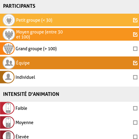
PARTICIPANTS
Petit groupe (< 30)
Moyen groupe (entre 30
et 100)
Grand groupe (> 100)
Équipe
Individuel
INTENSITÉ D'ANIMATION
Faible
Moyenne
Élevée