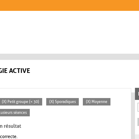
IE ACTIVE
(X) Petit groupe (< 30)
(X) Sporadiques
(X) Moyenne
lusieurs séances
n résultat
 correcte.