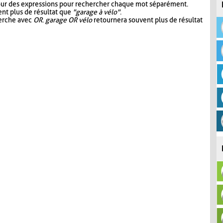
our des expressions pour rechercher chaque mot séparément.
nt plus de résultat que
"garage à vélo"
.
herche avec
OR
.
garage OR vélo
retournera souvent plus de résultat