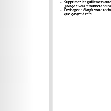
Supprimez les guillemets aut
garage à vélo
retournera souve
Envisagez d'élargir votre rec
que
garage à vélo
.