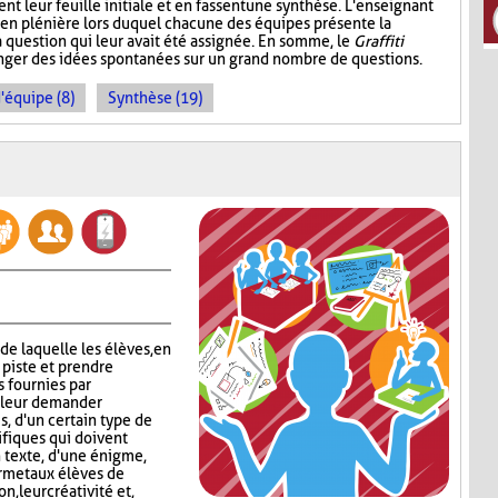
nt leur feuille initiale et en fassent une synthèse. L'enseignant
our en plénière lors duquel chacune des équipes présente la
a question qui leur avait été assignée. En somme, le
Graffiti
ger des idées spontanées sur un grand nombre de questions.
d'équipe (8)
Synthèse (19)
 de laquelle les élèves, en
 piste et prendre
s fournies par
c leur demander
s, d'un certain type de
ifiques qui doivent
n texte, d'une énigme,
rmet aux élèves de
, leur créativité et,