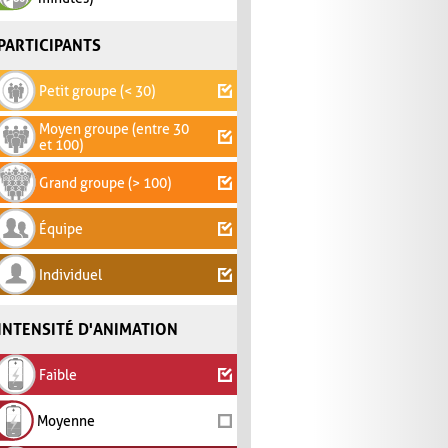
PARTICIPANTS
Petit groupe (< 30)
Moyen groupe (entre 30
et 100)
Grand groupe (> 100)
Équipe
Individuel
INTENSITÉ D'ANIMATION
Faible
Moyenne