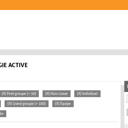
IE ACTIVE
(X) Petit groupe (< 30)
(X) Hors classe
(X) Individuel
(X) Grand groupe (> 100)
(X) Équipe
vée