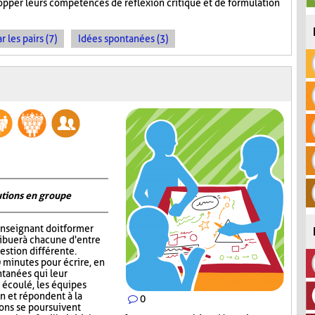
opper leurs compétences de réflexion critique et de formulation
les pairs (7)
Idées spontanées (3)
utions en groupe
'enseignant doit former
ribuer à chacune d'entre
estion différente.
0 minutes pour écrire, en
tanées qui leur
 écoulé, les équipes
in et répondent à la
0
ions se poursuivent