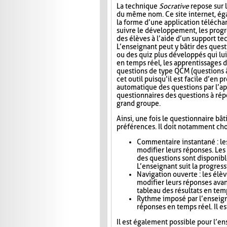
La technique
Socrative
repose sur l
du même nom. Ce site internet, ég
la forme d’une application télécha
suivre le développement, les progr
des élèves à l’aide d’un support t
L’enseignant peut y bâtir des quest
ou des quiz plus développés qui lui
en temps réel, les apprentissages d
questions de type QCM (questions à
cet outil puisqu’il est facile d’en
automatique des questions par l’app
questionnaires des questions à répo
grand groupe.
Ainsi, une fois le questionnaire bât
préférences. Il doit notamment choi
Commentaire instantané : le
modifier leurs réponses. Le
des questions sont disponibl
L’enseignant suit la progress
Navigation ouverte : les élè
modifier leurs réponses avan
tableau des résultats en tem
Rythme imposé par l’enseigna
réponses en temps réel. Il es
Il est également possible pour l’en