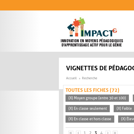
Aller au contenu principal
VIGNETTES DE PÉDAGOG
Accueil
Recherche
TOUTES LES FICHES (72)
(X) Moyen groupe (entre 30 et 100)
(X) En classe seulement
(X) Faible
(X) En classe et hors classe
(X) Éle
PAGES
«
‹
1
2
3
4
›
»