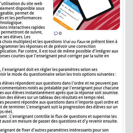
’utilisation du site web
alement disponible sous
rgeable, permet de
ès et les performances
echnologique.
ions interactives rapides
 permettront de suivre,
0
e ses élèves. Les
 choix multiples) et les questions
Vrai ou Faux
se prêtent bien à
 programmer les réponses et de prévoir une correction
lication. Par contre, il est tout de même possible d’intégrer aux
nses courtes que l’enseignant peut corriger par la suite en
i, l’enseignant doit en régler les paramètres selon ses
sir le mode du questionnaire selon les trois options suivantes :
s élèves répondent aux questions dans l’ordre et ne peuvent pas
s commentaires notés au préalable par l’enseignant pour chacune
es aux élèves instantanément après que la réponse soit soumise.
ion des élèves sur un tableau des résultats en temps réel.
ves peuvent répondre aux questions dans n’importe quel ordre et
t de terminer. L’enseignant suit la progression des élèves sur un
ps réel.
nt : L’enseignant contrôle le flux de questions et supervise les
t aussi en mesure de passer des questions et d’y revenir ensuite.
seignant de fixer d’autres paramètres intéressants pour son