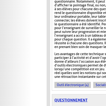
questionnaire. Notamment, il peut i
d’afficher le pointage final, ou no
à ses élèves pour chacune des ques
rend le questionnaire disponible e
leur ordinateur portable, leur tab
connecter, les élèves doivent inscri
le questionnaire a été identifié. Pe
pour l’enseignant de surveiller le n
peut suivre leur progression et mie
l’enseignant a accès à un tableau 
pour chaque question. Il a égaleme
réussite à chacune des questions. I
en prenant bien soin de masquer le
Les avantages de cette technique s
participer à l’activité et d’avoir 
donne d’ailleurs l’occasion aux élèv
d’outils électroniques permet de dy
lorsqu’une compétition est en jeu. 
réel quelles sont les notions qui s
une rétroaction instantanée sur cet
Outil électronique (4)
Sociali
QUESTIONNEMENT