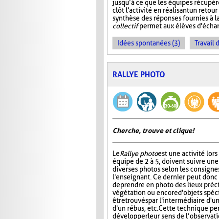
jusqu’à ce que les équipes récupère
clôt l'activité en réalisant un ret
synthèse des réponses fournies à l
collectif
permet aux élèves d'échan
Idées spontanées (3)
Travail 
RALLYE PHOTO
Cherche, trouve et clique !
Le
Rallye photo
est une activité lors
équipe de 2 à 5, doivent suivre une
diverses photos selon les consigne
l'enseignant. Ce dernier peut don
de prendre en photo des lieux préci
végétation ou encore d'objets spéc
être trouvés par l'intermédiaire d'u
d'un rébus, etc. Cette technique pe
développer leur sens de l’observation