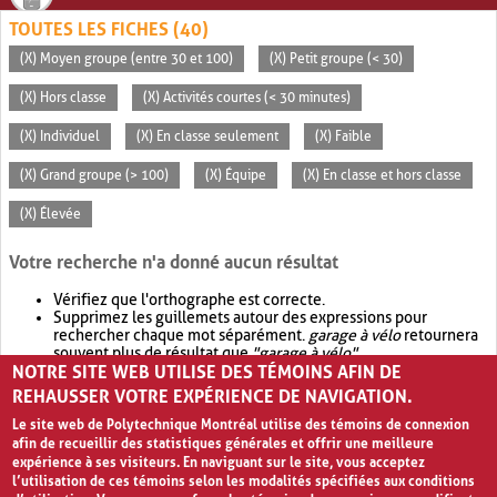
TOUTES LES FICHES (40)
(X) Moyen groupe (entre 30 et 100)
(X) Petit groupe (< 30)
(X) Hors classe
(X) Activités courtes (< 30 minutes)
(X) Individuel
(X) En classe seulement
(X) Faible
(X) Grand groupe (> 100)
(X) Équipe
(X) En classe et hors classe
(X) Élevée
Votre recherche n'a donné aucun résultat
Vérifiez que l'orthographe est correcte.
Supprimez les guillemets autour des expressions pour
rechercher chaque mot séparément.
garage à vélo
retournera
souvent plus de résultat que
"garage à vélo"
.
NOTRE SITE WEB UTILISE DES TÉMOINS AFIN DE
Envisagez d'élargir votre recherche avec
OR
.
garage OR vélo
retournera souvent plus de résultat que
garage à vélo
.
REHAUSSER VOTRE EXPÉRIENCE DE NAVIGATION.
Le site web de Polytechnique Montréal utilise des témoins de connexion
afin de recueillir des statistiques générales et offrir une meilleure
expérience à ses visiteurs. En naviguant sur le site, vous acceptez
l’utilisation de ces témoins selon les modalités spécifiées aux conditions