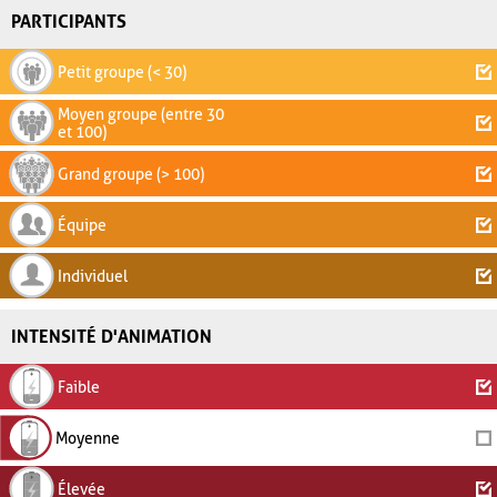
PARTICIPANTS
Petit groupe (< 30)
Moyen groupe (entre 30
et 100)
Grand groupe (> 100)
Équipe
Individuel
INTENSITÉ D'ANIMATION
Faible
Moyenne
Élevée