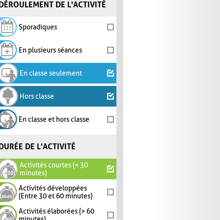
DÉROULEMENT DE L'ACTIVITÉ
Sporadiques
En plusieurs séances
En classe seulement
Hors classe
En classe et hors classe
DURÉE DE L'ACTIVITÉ
Activités courtes (< 30
minutes)
Activités développées
(Entre 30 et 60 minutes)
Activités élaborées (> 60
minutes)