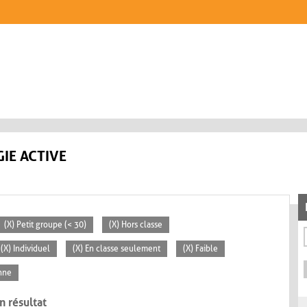
IE ACTIVE
(X) Petit groupe (< 30)
(X) Hors classe
(X) Individuel
(X) En classe seulement
(X) Faible
nne
n résultat