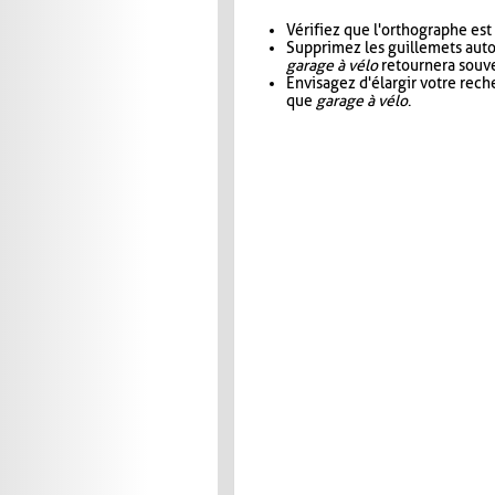
Vérifiez que l'orthographe est
Supprimez les guillemets aut
garage à vélo
retournera souve
Envisagez d'élargir votre rec
que
garage à vélo
.