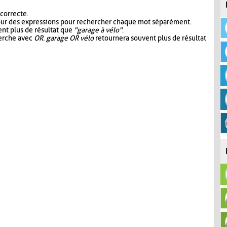
 correcte.
our des expressions pour rechercher chaque mot séparément.
nt plus de résultat que
"garage à vélo"
.
herche avec
OR
.
garage OR vélo
retournera souvent plus de résultat