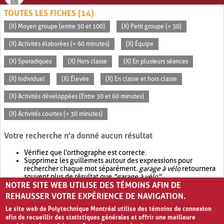
TOUTES LES FICHES (14)
(X) Moyen groupe (entre 30 et 100)
(X) Petit groupe (< 30)
(X) Activités élaborées (> 60 minutes)
(X) Équipe
(X) Sporadiques
(X) Hors classe
(X) En plusieurs séances
(X) Individuel
(X) Élevée
(X) En classe et hors classe
(X) Activités développées (Entre 30 et 60 minutes)
(X) Activités courtes (< 30 minutes)
Votre recherche n'a donné aucun résultat
Vérifiez que l'orthographe est correcte.
Supprimez les guillemets autour des expressions pour
rechercher chaque mot séparément.
garage à vélo
retournera
souvent plus de résultat que
"garage à vélo"
.
NOTRE SITE WEB UTILISE DES TÉMOINS AFIN DE
Envisagez d'élargir votre recherche avec
OR
.
garage OR vélo
retournera souvent plus de résultat que
garage à vélo
.
REHAUSSER VOTRE EXPÉRIENCE DE NAVIGATION.
Le site web de Polytechnique Montréal utilise des témoins de connexion
afin de recueillir des statistiques générales et offrir une meilleure