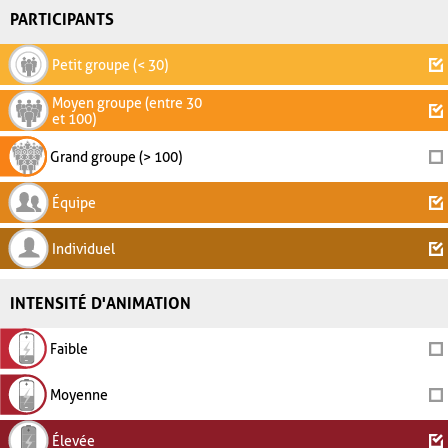
PARTICIPANTS
Petit groupe (< 30)
Moyen groupe (entre 30
et 100)
Grand groupe (> 100)
Équipe
Individuel
INTENSITÉ D'ANIMATION
Faible
Moyenne
Élevée