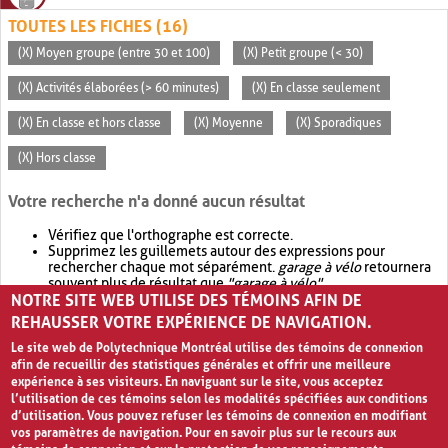
TOUTES LES FICHES (16)
(X) Moyen groupe (entre 30 et 100)
(X) Petit groupe (< 30)
(X) Activités élaborées (> 60 minutes)
(X) En classe seulement
(X) En classe et hors classe
(X) Moyenne
(X) Sporadiques
(X) Hors classe
Votre recherche n'a donné aucun résultat
Vérifiez que l'orthographe est correcte.
Supprimez les guillemets autour des expressions pour
rechercher chaque mot séparément.
garage à vélo
retournera
souvent plus de résultat que
"garage à vélo"
.
NOTRE SITE WEB UTILISE DES TÉMOINS AFIN DE
Envisagez d'élargir votre recherche avec
OR
.
garage OR vélo
retournera souvent plus de résultat que
garage à vélo
.
REHAUSSER VOTRE EXPÉRIENCE DE NAVIGATION.
Le site web de Polytechnique Montréal utilise des témoins de connexion
afin de recueillir des statistiques générales et offrir une meilleure
expérience à ses visiteurs. En naviguant sur le site, vous acceptez
l’utilisation de ces témoins selon les modalités spécifiées aux conditions
d’utilisation. Vous pouvez refuser les témoins de connexion en modifiant
vos paramètres de navigation. Pour en savoir plus sur le recours aux