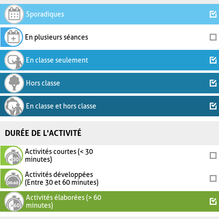
Sporadiques
En plusieurs séances
En classe seulement
Hors classe
En classe et hors classe
DURÉE DE L'ACTIVITÉ
Activités courtes (< 30
minutes)
Activités développées
(Entre 30 et 60 minutes)
Activités élaborées (> 60
minutes)