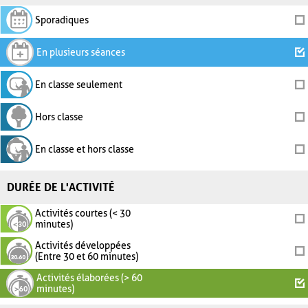
Sporadiques
En plusieurs séances
En classe seulement
Hors classe
En classe et hors classe
DURÉE DE L'ACTIVITÉ
Activités courtes (< 30
minutes)
Activités développées
(Entre 30 et 60 minutes)
Activités élaborées (> 60
minutes)