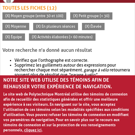
TOUTES LES FICHES (12)
(X) Moyen groupe (entre 30 et 100)
(X) Petit groupe (< 30)
(X) Moyenne
(X) En plusieurs séances
(X) Élevée
(X) Équipe
(X) Activités élaborées (> 60 minutes)
Votre recherche n'a donné aucun résultat
Vérifiez que l'orthographe est correcte.
Supprimez les guillemets autour des expressions pour
rechercher chaque mot séparément.
garage à vélo
retournera
souvent plus de résultat que
"garage à vélo"
.
NOTRE SITE WEB UTILISE DES TÉMOINS AFIN DE
Envisagez d'élargir votre recherche avec
OR
.
garage OR vélo
retournera souvent plus de résultat que
garage à vélo
.
REHAUSSER VOTRE EXPÉRIENCE DE NAVIGATION.
Le site web de Polytechnique Montréal utilise des témoins de connexion
afin de recueillir des statistiques générales et offrir une meilleure
expérience à ses visiteurs. En naviguant sur le site, vous acceptez
l’utilisation de ces témoins selon les modalités spécifiées aux conditions
d’utilisation. Vous pouvez refuser les témoins de connexion en modifiant
vos paramètres de navigation. Pour en savoir plus sur le recours aux
témoins de connexion et sur la protection de vos renseignements
personnels,
cliquez ici
.
Avis de confidentialité et conditions d’utilisation