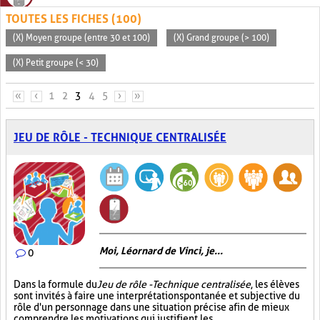
TOUTES LES FICHES (100)
(X) Moyen groupe (entre 30 et 100)
(X) Grand groupe (> 100)
(X) Petit groupe (< 30)
PAGES
«
‹
1
2
3
4
5
›
»
JEU DE RÔLE - TECHNIQUE CENTRALISÉE
Moi, Léornard de Vinci, je...
0
Dans la formule du
Jeu de rôle - Technique centralisée
, les élèves
sont invités à faire une interprétation spontanée et subjective du
rôle d'un personnage dans une situation précise afin de mieux
comprendre les motivations qui justifient les