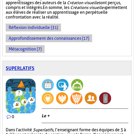
apprentissages des auteurs de la
Création visuelle
sont perçus,
compris et intégrés. En somme, les
Créations visuelles
permettent
aux élèves de réaliser un apprentissage en perpétuelle
confrontation avec la réalité.
Réflexion individuelle (31)
Approfondissement des connaissances (17)
Métacognition (7)
SUPERLATIFS
Le +
0
Dans l'activité
Superlatifs
, l’enseignant forme des équipes de 3 à