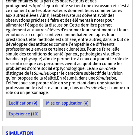
commentaires de la part des observateurs et des
protagonistes. Après le jeu de rôle se tient une discussion et c'est à
ce moment que les observateurs donnent leurs commentaires
aux autres élèves. Ainsi, les observateurs doivent avoir des
observations précises à faire et des éléments à noter pour
alimenter l'étape de la discussion. Cette dernière permet
également aux autres élèves d'exprimer leurs sentiments et leurs
émotions sur ce qu'ils ont vécu immédiatement après leur
prestation. Cette méthode est utilisée, entre autres, dans le but de
développer des attitudes comme l’empathie de différents
professionnels envers certaines clientèles. Pour ce faire, elle
simule des conditions de santé (par ex., pathologies visuelles,
handicap physique) afin de permettre à ceux qui jouent le rôle de
ressentir ce que ces personnes vivent au quotidien comme les
problèmes d'ordre social et psychologique. Le
Jeu de rôle
se
distingue de la
Simulation
par le caractère subjectif de la vision
qu’on propose de la réalité. En résumé, dans une
Simulation
,
l'élève joue son propre rôle en se projetant dans une situation
professionnelle réaliste alors que, dans un
Jeu de rôle
, il campe un
rôle ou un personnage.
Ludification (9)
Mise en application (9)
Expérience (10)
SIMULATION