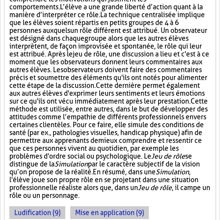
comportements. L’élève a une grande liberté d’action quant à la
manière d’interpréter ce rôle. La technique centralisée implique
que les élèves soient répartis en petits groupes de 4 à 6
personnes auxquels un rôle différent est attribué. Un observateur
est désigné dans chaque groupe alors que les autres élèves
interprètent, de façon improvisée et spontanée, le rôle qui leur
est attribué. Après le jeu de rôle, une discussion a lieu et c'est à ce
moment que les observateurs donnent leurs commentaires aux
autres élèves. Les observateurs doivent faire des commentaires
précis et soumettre des éléments qu'ils ont notés pour alimenter
cette étape de la discussion. Cette dernière permet également
aux autres élèves d'exprimer leurs sentiments et leurs émotions
sur ce qu'ils ont vécu immédiatement après leur prestation. Cette
méthode est utilisée, entre autres, dans le but de développer des
attitudes comme l’empathie de différents professionnels envers
certaines clientèles. Pour ce faire, elle simule des conditions de
santé (par ex., pathologies visuelles, handicap physique) afin de
permettre aux apprenants de mieux comprendre et ressentir ce
que ces personnes vivent au quotidien, par exemple les
problèmes d'ordre social ou psychologique. Le
Jeu de rôle
se
distingue de la
Simulation
par le caractère subjectif de la vision
qu’on propose de la réalité. En résumé, dans une
Simulation
,
l'élève joue son propre rôle en se projetant dans une situation
professionnelle réaliste alors que, dans un
Jeu de rôle
, il campe un
rôle ou un personnage.
Ludification (9)
Mise en application (9)