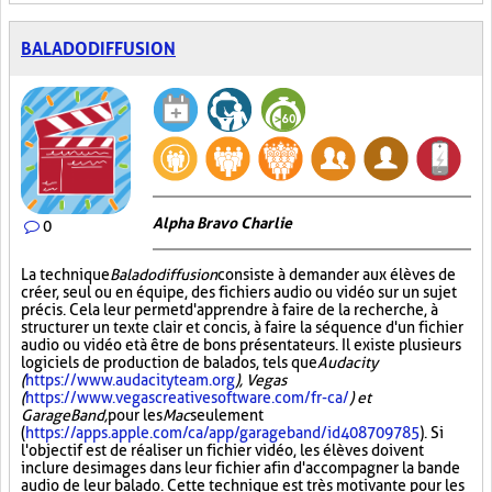
BALADODIFFUSION
Alpha Bravo Charlie
0
La technique
Baladodiffusion
consiste à demander aux élèves de
créer, seul ou en équipe, des fichiers audio ou vidéo sur un sujet
précis. Cela leur permet d'apprendre à faire de la recherche, à
structurer un texte clair et concis, à faire la séquence d'un fichier
audio ou vidéo et à être de bons présentateurs. Il existe plusieurs
logiciels de production de balados, tels que
Audacity
(
https://www.audacityteam.org
), Vegas
(
https://www.vegascreativesoftware.com/fr-ca/
) et
GarageBand,
pour les
Mac
seulement
(
https://apps.apple.com/ca/app/garageband/id408709785
). Si
l'objectif est de réaliser un fichier vidéo, les élèves doivent
inclure des images dans leur fichier afin d'accompagner la bande
audio de leur balado. Cette technique est très motivante pour les