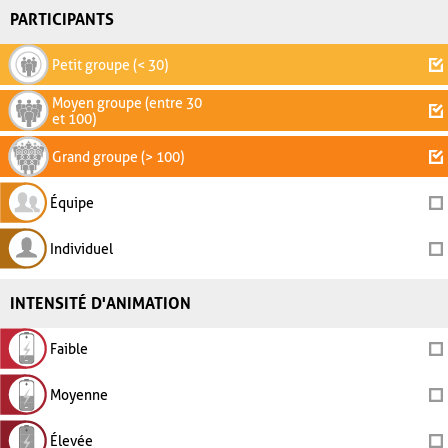
PARTICIPANTS
Petit groupe (< 30)
Moyen groupe (entre 30
et 100)
Grand groupe (> 100)
Équipe
Individuel
INTENSITÉ D'ANIMATION
Faible
Moyenne
Élevée