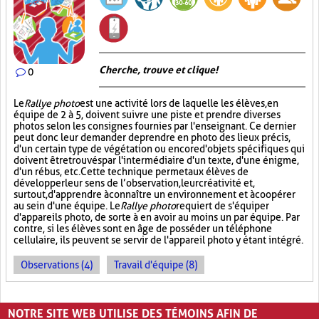
Cherche, trouve et clique !
0
Le
Rallye photo
est une activité lors de laquelle les élèves, en
équipe de 2 à 5, doivent suivre une piste et prendre diverses
photos selon les consignes fournies par l'enseignant. Ce dernier
peut donc leur demander de prendre en photo des lieux précis,
d'un certain type de végétation ou encore d'objets spécifiques qui
doivent être trouvés par l'intermédiaire d'un texte, d'une énigme,
d'un rébus, etc. Cette technique permet aux élèves de
développer leur sens de l’observation, leur créativité et,
surtout, d'apprendre à connaître un environnement et à coopérer
au sein d'une équipe. Le
Rallye photo
requiert de s'équiper
d'appareils photo, de sorte à en avoir au moins un par équipe. Par
contre, si les élèves sont en âge de posséder un téléphone
cellulaire, ils peuvent se servir de l'appareil photo y étant intégré.
Observations (4)
Travail d'équipe (8)
PAGES
NOTRE SITE WEB UTILISE DES TÉMOINS AFIN DE
«
‹
1
2
3
4
5
›
»