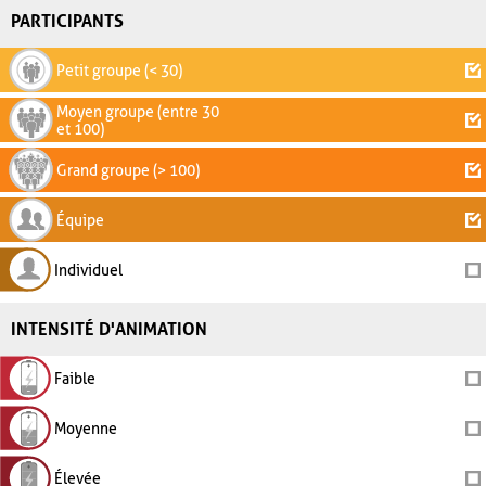
PARTICIPANTS
Petit groupe (< 30)
Moyen groupe (entre 30
et 100)
Grand groupe (> 100)
Équipe
Individuel
INTENSITÉ D'ANIMATION
Faible
Moyenne
Élevée