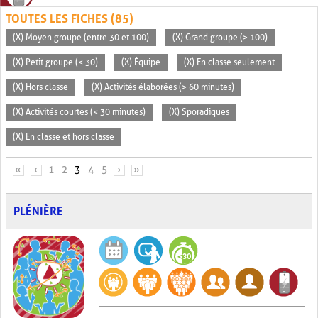
TOUTES LES FICHES (85)
(X) Moyen groupe (entre 30 et 100)
(X) Grand groupe (> 100)
(X) Petit groupe (< 30)
(X) Équipe
(X) En classe seulement
(X) Hors classe
(X) Activités élaborées (> 60 minutes)
(X) Activités courtes (< 30 minutes)
(X) Sporadiques
(X) En classe et hors classe
PAGES
«
‹
1
2
3
4
5
›
»
PLÉNIÈRE