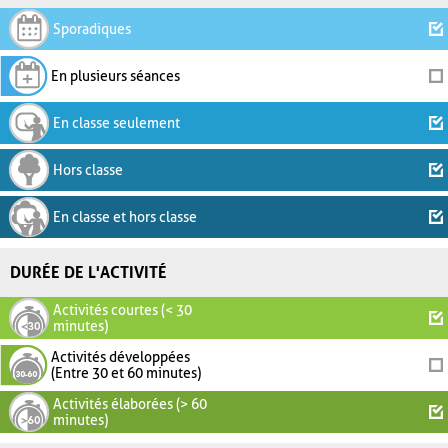
Sporadiques
En plusieurs séances
En classe seulement
Hors classe
En classe et hors classe
DURÉE DE L'ACTIVITÉ
Activités courtes (< 30
minutes)
Activités développées
(Entre 30 et 60 minutes)
Activités élaborées (> 60
minutes)