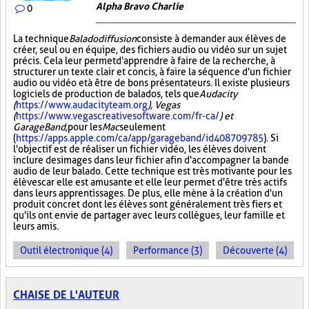
Alpha Bravo Charlie
0
La technique
Baladodiffusion
consiste à demander aux élèves de
créer, seul ou en équipe, des fichiers audio ou vidéo sur un sujet
précis. Cela leur permet d'apprendre à faire de la recherche, à
structurer un texte clair et concis, à faire la séquence d'un fichier
audio ou vidéo et à être de bons présentateurs. Il existe plusieurs
logiciels de production de balados, tels que
Audacity
(
https://www.audacityteam.org
), Vegas
(
https://www.vegascreativesoftware.com/fr-ca/
) et
GarageBand,
pour les
Mac
seulement
(
https://apps.apple.com/ca/app/garageband/id408709785
). Si
l'objectif est de réaliser un fichier vidéo, les élèves doivent
inclure des images dans leur fichier afin d'accompagner la bande
audio de leur balado. Cette technique est très motivante pour les
élèves car elle est amusante et elle leur permet d'être très actifs
dans leurs apprentissages. De plus, elle mène à la création d'un
produit concret dont les élèves sont généralement très fiers et
qu'ils ont envie de partager avec leurs collègues, leur famille et
leurs amis.
Outil électronique (4)
Performance (3)
Découverte (4)
CHAISE DE L'AUTEUR