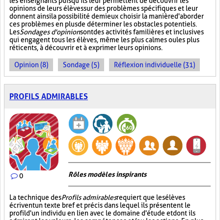
les enseignants puisqu'ils leur permettent de découvrir les
opinions de leurs élèves sur des problèmes spécifiques et leur
donnent ainsi la possibilité de mieux choisir la manière d'aborder
ces problèmes en plus de déterminer les obstacles potentiels.
Les
Sondages d'opinion
sont des activités familières et inclusives
qui engagent tous les élèves, même les plus calmes ou les plus
réticents, à découvrir et à exprimer leurs opinions.
Opinion (8)
Sondage (5)
Réflexion individuelle (31)
PROFILS ADMIRABLES
Rôles modèles inspirants
0
La technique des
Profils admirables
requiert que les élèves
écrivent un texte bref et précis dans lequel ils présentent le
profil d'un individu en lien avec le domaine d'étude et dont ils