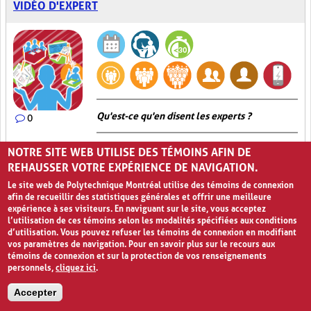
VIDÉO D'EXPERT
Qu'est-ce qu'en disent les experts ?
0
Dans l’activité
Vidéo d’expert
, l’enseignant fait appel à un expert
NOTRE SITE WEB UTILISE DES TÉMOINS AFIN DE
issu du domaine d’études des élèves en tant que source
REHAUSSER VOTRE EXPÉRIENCE DE NAVIGATION.
d’apprentissage. Pour ce faire, l’enseignant doit, préalablement à
la leçon, trouver un expert en la matière, l’interviewer et filmer
Le site web de Polytechnique Montréal utilise des témoins de connexion
cet interview. Il est également possible pour l’enseignant de
afin de recueillir des statistiques générales et offrir une meilleure
trouver des vidéos déjà disponibles en ligne et de les utiliser dans
expérience à ses visiteurs. En naviguant sur le site, vous acceptez
sa classe, en respectant, bien entendu, les droits d’auteur. Par la
l’utilisation de ces témoins selon les modalités spécifiées aux conditions
suite, l’enseignant peut soit faire visionner la
Vidéo d’expert
à ses
d’utilisation. Vous pouvez refuser les témoins de connexion en modifiant
élèves directement en classe ou leur demander de la visionner à
vos paramètres de navigation. Pour en savoir plus sur le recours aux
la maison. Dans tous les cas, cet exercice peut se faire
témoins de connexion et sur la protection de vos renseignements
préalablement à la leçon, telle une activité brise-glace, ou encore
personnels,
cliquez ici
.
après la leçon afin de consolider les apprentissages des élèves.
Afin que cette formule pédagogique soit efficace quant aux
Accepter
apprentissages, l’enseignant doit prévoir une séance de
rétroaction et de suivi afin de synthétiser les apprentissages