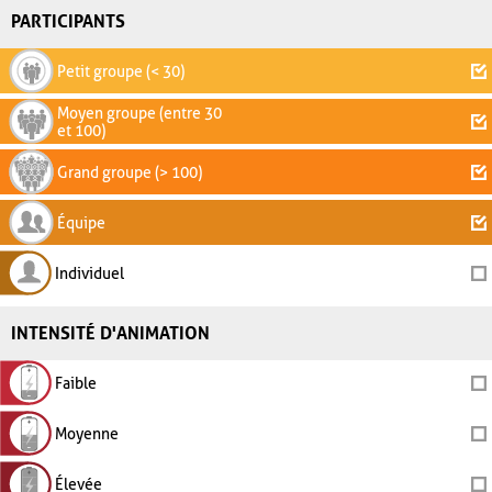
PARTICIPANTS
Petit groupe (< 30)
Moyen groupe (entre 30
et 100)
Grand groupe (> 100)
Équipe
Individuel
INTENSITÉ D'ANIMATION
Faible
Moyenne
Élevée