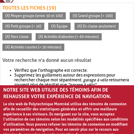
TOUTES LES FICHES (39)
(X) Moyen groupe (entre 30 et 100)
(X) Grand groupe (> 100)
(X) Petit groupe (< 30)
(X) Équipe
(X) En classe seulement
(X) Hors classe
(X) Activités élaborées (> 60 minutes)
(X) Activités courtes (< 30 minutes)
Votre recherche n'a donné aucun résultat
Vérifiez que l'orthographe est correcte.
Supprimez les guillemets autour des expressions pour
rechercher chaque mot séparément.
garage à vélo
retournera
souvent plus de résultat que
"garage à vélo"
.
NOTRE SITE WEB UTILISE DES TÉMOINS AFIN DE
Envisagez d'élargir votre recherche avec
OR
.
garage OR vélo
retournera souvent plus de résultat que
garage à vélo
.
REHAUSSER VOTRE EXPÉRIENCE DE NAVIGATION.
Le site web de Polytechnique Montréal utilise des témoins de connexion
afin de recueillir des statistiques générales et offrir une meilleure
expérience à ses visiteurs. En naviguant sur le site, vous acceptez
l’utilisation de ces témoins selon les modalités spécifiées aux conditions
d’utilisation. Vous pouvez refuser les témoins de connexion en modifiant
vos paramètres de navigation. Pour en savoir plus sur le recours aux