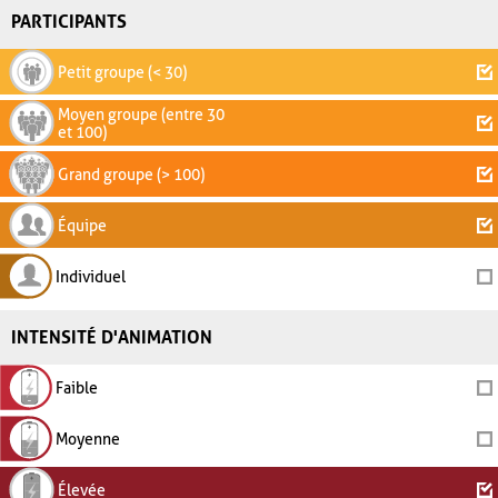
PARTICIPANTS
Petit groupe (< 30)
Moyen groupe (entre 30
et 100)
Grand groupe (> 100)
Équipe
Individuel
INTENSITÉ D'ANIMATION
Faible
Moyenne
Élevée