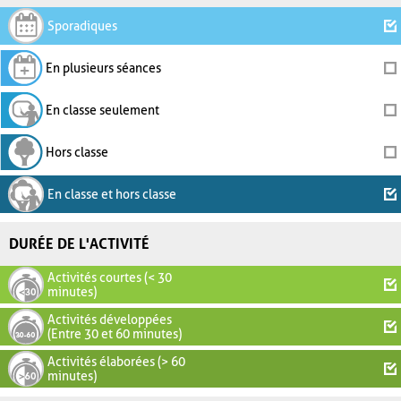
Sporadiques
En plusieurs séances
En classe seulement
Hors classe
En classe et hors classe
DURÉE DE L'ACTIVITÉ
Activités courtes (< 30
minutes)
Activités développées
(Entre 30 et 60 minutes)
Activités élaborées (> 60
minutes)