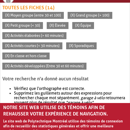
TOUTES LES FICHES (14)
(X) Moyen groupe (entre 30 et 100)
(X) Grand groupe (> 100)
(X) Petit groupe (< 30)
(X) Élevée
(X) Équipe
(X) Activités élaborées (> 60 minutes)
(X) Activités courtes (< 30 minutes)
(X) Sporadiques
(X) En classe et hors classe
(X) Activités développées (Entre 30 et 60 minutes)
Votre recherche n'a donné aucun résultat
Vérifiez que l'orthographe est correcte.
Supprimez les guillemets autour des expressions pour
rechercher chaque mot séparément.
garage à vélo
retournera
souvent plus de résultat que
"garage à vélo"
.
NOTRE SITE WEB UTILISE DES TÉMOINS AFIN DE
Envisagez d'élargir votre recherche avec
OR
.
garage OR vélo
retournera souvent plus de résultat que
garage à vélo
.
REHAUSSER VOTRE EXPÉRIENCE DE NAVIGATION.
Le site web de Polytechnique Montréal utilise des témoins de connexion
afin de recueillir des statistiques générales et offrir une meilleure