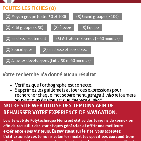
TOUTES LES FICHES (8)
(X) Moyen groupe (entre 30 et 100)
(X) Grand groupe (> 100)
(X) Petit groupe (< 30)
(X) Élevée
(X) Équipe
(X) En classe seulement
(X) Activités élaborées (> 60 minutes)
(X) Sporadiques
(X) En classe et hors classe
(X) Activités développées (Entre 30 et 60 minutes)
Votre recherche n'a donné aucun résultat
Vérifiez que l'orthographe est correcte.
Supprimez les guillemets autour des expressions pour
rechercher chaque mot séparément.
garage à vélo
retournera
souvent plus de résultat que
"garage à vélo"
.
NOTRE SITE WEB UTILISE DES TÉMOINS AFIN DE
Envisagez d'élargir votre recherche avec
OR
.
garage OR vélo
retournera souvent plus de résultat que
garage à vélo
.
REHAUSSER VOTRE EXPÉRIENCE DE NAVIGATION.
Le site web de Polytechnique Montréal utilise des témoins de connexion
afin de recueillir des statistiques générales et offrir une meilleure
expérience à ses visiteurs. En naviguant sur le site, vous acceptez
l’utilisation de ces témoins selon les modalités spécifiées aux conditions