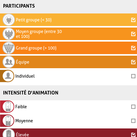
PARTICIPANTS
Petit groupe (< 30)
Moyen groupe (entre 30
et 100)
Grand groupe (> 100)
Équipe
Individuel
INTENSITÉ D'ANIMATION
Faible
Moyenne
Élevée