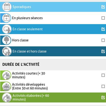
Sporadiques
En plusieurs séances
En classe seulement
Hors classe
En classe et hors classe
DURÉE DE L'ACTIVITÉ
Activités courtes (< 30
minutes)
Activités développées
(Entre 30 et 60 minutes)
Activités élaborées (> 60
minutes)