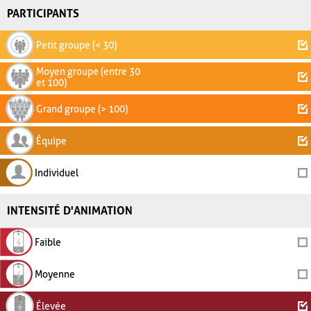
PARTICIPANTS
Petit groupe (< 30)
Moyen groupe (entre 30
et 100)
Grand groupe (> 100)
Équipe
Individuel
INTENSITÉ D'ANIMATION
Faible
Moyenne
Élevée