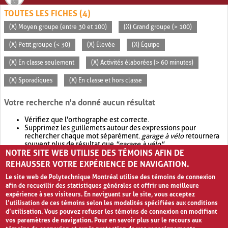
TOUTES LES FICHES (4)
(X) Moyen groupe (entre 30 et 100)
(X) Grand groupe (> 100)
(X) Petit groupe (< 30)
(X) Élevée
(X) Équipe
(X) En classe seulement
(X) Activités élaborées (> 60 minutes)
(X) Sporadiques
(X) En classe et hors classe
Votre recherche n'a donné aucun résultat
Vérifiez que l'orthographe est correcte.
Supprimez les guillemets autour des expressions pour
rechercher chaque mot séparément.
garage à vélo
retournera
souvent plus de résultat que
"garage à vélo"
.
NOTRE SITE WEB UTILISE DES TÉMOINS AFIN DE
Envisagez d'élargir votre recherche avec
OR
.
garage OR vélo
retournera souvent plus de résultat que
garage à vélo
.
REHAUSSER VOTRE EXPÉRIENCE DE NAVIGATION.
Le site web de Polytechnique Montréal utilise des témoins de connexion
afin de recueillir des statistiques générales et offrir une meilleure
expérience à ses visiteurs. En naviguant sur le site, vous acceptez
l’utilisation de ces témoins selon les modalités spécifiées aux conditions
d’utilisation. Vous pouvez refuser les témoins de connexion en modifiant
vos paramètres de navigation. Pour en savoir plus sur le recours aux