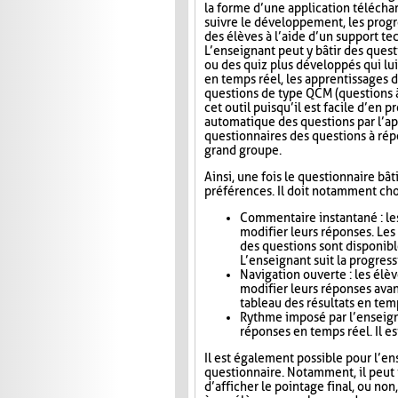
la forme d’une application télécha
suivre le développement, les progr
des élèves à l’aide d’un support t
L’enseignant peut y bâtir des quest
ou des quiz plus développés qui lui
en temps réel, les apprentissages d
questions de type QCM (questions à
cet outil puisqu’il est facile d’en
automatique des questions par l’app
questionnaires des questions à répo
grand groupe.
Ainsi, une fois le questionnaire bât
préférences. Il doit notamment choi
Commentaire instantané : le
modifier leurs réponses. Le
des questions sont disponibl
L’enseignant suit la progress
Navigation ouverte : les élè
modifier leurs réponses avan
tableau des résultats en tem
Rythme imposé par l’enseigna
réponses en temps réel. Il es
Il est également possible pour l’en
questionnaire. Notamment, il peut i
d’afficher le pointage final, ou no