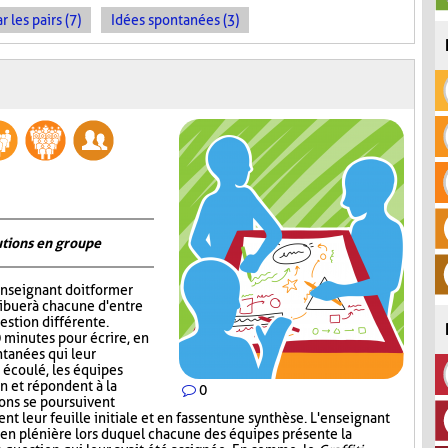
les pairs (7)
Idées spontanées (3)
utions en groupe
'enseignant doit former
ribuer à chacune d'entre
estion différente.
0 minutes pour écrire, en
tanées qui leur
 écoulé, les équipes
in et répondent à la
0
ions se poursuivent
nt leur feuille initiale et en fassent une synthèse. L'enseignant
our en plénière lors duquel chacune des équipes présente la