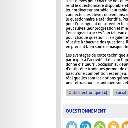
à ses élèves pour chacune des ques
rend le questionnaire disponible e
leur ordinateur portable, leur tab
connecter, les élèves doivent inscri
le questionnaire a été identifié. Pe
pour l’enseignant de surveiller le n
peut suivre leur progression et mie
l’enseignant a accès à un tableau 
pour chaque question. Il a égaleme
réussite à chacune des questions. I
en prenant bien soin de masquer le
Les avantages de cette technique s
participer à l’activité et d’avoir 
donne d’ailleurs l’occasion aux élèv
d’outils électroniques permet de dy
lorsqu’une compétition est en jeu. 
réel quelles sont les notions qui s
une rétroaction instantanée sur cet
Outil électronique (4)
Sociali
QUESTIONNEMENT