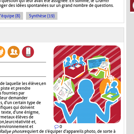
a question qui leur avait été assignée. En somme, le
Graffiti
ger des idées spontanées sur un grand nombre de questions.
d'équipe (8)
Synthèse (19)
 de laquelle les élèves, en
 piste et prendre
s fournies par
c leur demander
s, d'un certain type de
ifiques qui doivent
n texte, d'une énigme,
rmet aux élèves de
, leur créativité et,
n environnement et
0
Rallye photo
requiert de s'équiper d'appareils photo, de sorte à