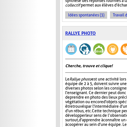
synthèse des réponses fournies à l
collectif
permet aux élèves d'échan
Idées spontanées (3)
Travail 
RALLYE PHOTO
Cherche, trouve et clique !
Le
Rallye photo
est une activité lors
équipe de 2 à 5, doivent suivre une
diverses photos selon les consigne
l'enseignant. Ce dernier peut don
de prendre en photo des lieux préci
végétation ou encore d'objets spéc
être trouvés par l'intermédiaire d'u
d'un rébus, etc. Cette technique pe
développer leur sens de l’observation
surtout, d'apprendre à connaître u
à coopérer au sein d'une équipe. Le