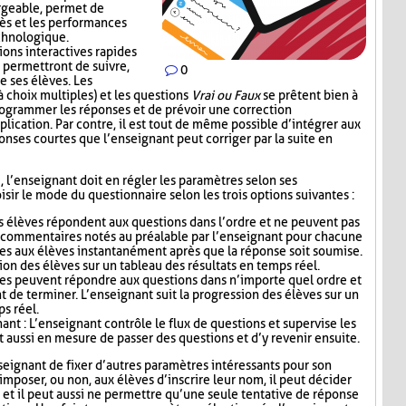
rgeable, permet de
ès et les performances
echnologique.
ions interactives rapides
 permettront de suivre,
0
e ses élèves. Les
 choix multiples) et les questions
Vrai ou Faux
se prêtent bien à
 programmer les réponses et de prévoir une correction
lication. Par contre, il est tout de même possible d’intégrer aux
nses courtes que l’enseignant peut corriger par la suite en
i, l’enseignant doit en régler les paramètres selon ses
sir le mode du questionnaire selon les trois options suivantes :
s élèves répondent aux questions dans l’ordre et ne peuvent pas
s commentaires notés au préalable par l’enseignant pour chacune
es aux élèves instantanément après que la réponse soit soumise.
ion des élèves sur un tableau des résultats en temps réel.
ves peuvent répondre aux questions dans n’importe quel ordre et
t de terminer. L’enseignant suit la progression des élèves sur un
ps réel.
nt : L’enseignant contrôle le flux de questions et supervise les
t aussi en mesure de passer des questions et d’y revenir ensuite.
seignant de fixer d’autres paramètres intéressants pour son
mposer, ou non, aux élèves d’inscrire leur nom, il peut décider
n, et il peut aussi ne permettre qu’une seule tentative de réponse