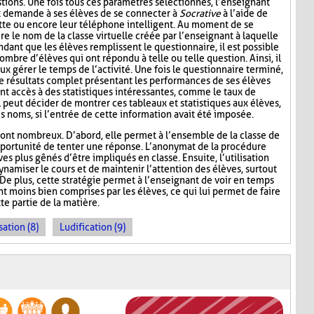
tions. Une fois tous ces paramètres sélectionnés, l’enseignant
t demande à ses élèves de se connecter à
Socrative
à l’aide de
lette ou encore leur téléphone intelligent. Au moment de se
re le nom de la classe virtuelle créée par l’enseignant à laquelle
ndant que les élèves remplissent le questionnaire, il est possible
ombre d’élèves qui ont répondu à telle ou telle question. Ainsi, il
ux gérer le temps de l’activité. Une fois le questionnaire terminé,
de résultats complet présentant les performances de ses élèves
nt accès à des statistiques intéressantes, comme le taux de
l peut décider de montrer ces tableaux et statistiques aux élèves,
s noms, si l’entrée de cette information avait été imposée.
ont nombreux. D’abord, elle permet à l’ensemble de la classe de
l’opportunité de tenter une réponse. L’anonymat de la procédure
es plus gênés d’être impliqués en classe. Ensuite, l’utilisation
namiser le cours et de maintenir l’attention des élèves, surtout
De plus, cette stratégie permet à l’enseignant de voir en temps
ont moins bien comprises par les élèves, ce qui lui permet de faire
te partie de la matière.
sation (8)
Ludification (9)