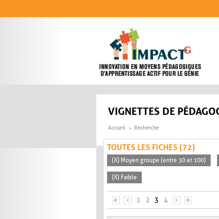
Aller au contenu principal
VIGNETTES DE PÉDAGOG
Accueil
Recherche
TOUTES LES FICHES (72)
(X) Moyen groupe (entre 30 et 100)
(X) Faible
PAGES
«
‹
1
2
3
4
›
»