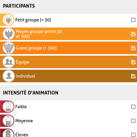
PARTICIPANTS
Petit groupe (< 30)
Moyen groupe (entre 30
et 100)
Grand groupe (> 100)
Équipe
Individuel
INTENSITÉ D'ANIMATION
Faible
Moyenne
Élevée