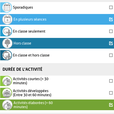
Sporadiques
En plusieurs séances
En classe seulement
Hors classe
En classe et hors classe
DURÉE DE L'ACTIVITÉ
Activités courtes (< 30
minutes)
Activités développées
(Entre 30 et 60 minutes)
Activités élaborées (> 60
minutes)