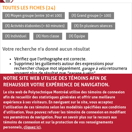
TOUTES LES FICHES (24)
(X) Moyen groupe (entre 30 et 100)
(X) Grand groupe (> 100)
(X) Activités élaborées (> 60 minutes)
(X) En plusieurs séances
(X) Individuel
(X) Hors classe
(X) Équipe
Votre recherche n'a donné aucun résultat
Vérifiez que l'orthographe est correcte.
Supprimez les guillemets autour des expressions pour
rechercher chaque mot séparément.
garage à vélo
retournera
souvent plus de résultat que
"garage à vélo"
.
NOTRE SITE WEB UTILISE DES TÉMOINS AFIN DE
Envisagez d'élargir votre recherche avec
OR
.
garage OR vélo
retournera souvent plus de résultat que
garage à vélo
.
REHAUSSER VOTRE EXPÉRIENCE DE NAVIGATION.
Le site web de Polytechnique Montréal utilise des témoins de connexion
afin de recueillir des statistiques générales et offrir une meilleure
expérience à ses visiteurs. En naviguant sur le site, vous acceptez
l’utilisation de ces témoins selon les modalités spécifiées aux conditions
d’utilisation. Vous pouvez refuser les témoins de connexion en modifiant
vos paramètres de navigation. Pour en savoir plus sur le recours aux
témoins de connexion et sur la protection de vos renseignements
personnels,
cliquez ici
.
Avis de confidentialité et conditions d’utilisation