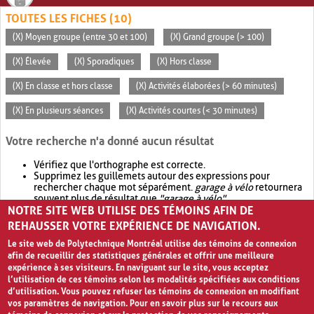
TOUTES LES FICHES (10)
(X) Moyen groupe (entre 30 et 100)
(X) Grand groupe (> 100)
(X) Élevée
(X) Sporadiques
(X) Hors classe
(X) En classe et hors classe
(X) Activités élaborées (> 60 minutes)
(X) En plusieurs séances
(X) Activités courtes (< 30 minutes)
Votre recherche n'a donné aucun résultat
Vérifiez que l'orthographe est correcte.
Supprimez les guillemets autour des expressions pour
rechercher chaque mot séparément.
garage à vélo
retournera
souvent plus de résultat que
"garage à vélo"
.
NOTRE SITE WEB UTILISE DES TÉMOINS AFIN DE
Envisagez d'élargir votre recherche avec
OR
.
garage OR vélo
retournera souvent plus de résultat que
garage à vélo
.
REHAUSSER VOTRE EXPÉRIENCE DE NAVIGATION.
Le site web de Polytechnique Montréal utilise des témoins de connexion
afin de recueillir des statistiques générales et offrir une meilleure
expérience à ses visiteurs. En naviguant sur le site, vous acceptez
l’utilisation de ces témoins selon les modalités spécifiées aux conditions
d’utilisation. Vous pouvez refuser les témoins de connexion en modifiant
vos paramètres de navigation. Pour en savoir plus sur le recours aux