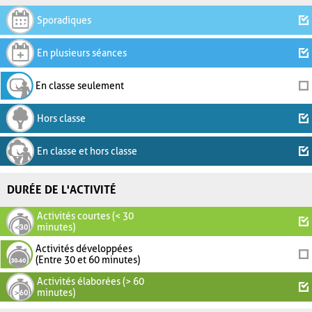
Sporadiques
En plusieurs séances
En classe seulement
Hors classe
En classe et hors classe
DURÉE DE L'ACTIVITÉ
Activités courtes (< 30
minutes)
Activités développées
(Entre 30 et 60 minutes)
Activités élaborées (> 60
minutes)