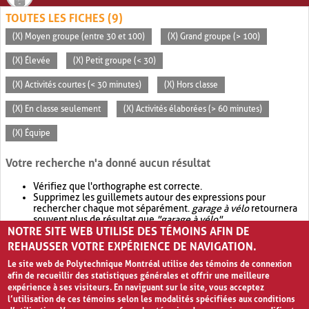
TOUTES LES FICHES (9)
(X) Moyen groupe (entre 30 et 100)
(X) Grand groupe (> 100)
(X) Élevée
(X) Petit groupe (< 30)
(X) Activités courtes (< 30 minutes)
(X) Hors classe
(X) En classe seulement
(X) Activités élaborées (> 60 minutes)
(X) Équipe
Votre recherche n'a donné aucun résultat
Vérifiez que l'orthographe est correcte.
Supprimez les guillemets autour des expressions pour
rechercher chaque mot séparément.
garage à vélo
retournera
souvent plus de résultat que
"garage à vélo"
.
NOTRE SITE WEB UTILISE DES TÉMOINS AFIN DE
Envisagez d'élargir votre recherche avec
OR
.
garage OR vélo
retournera souvent plus de résultat que
garage à vélo
.
REHAUSSER VOTRE EXPÉRIENCE DE NAVIGATION.
Le site web de Polytechnique Montréal utilise des témoins de connexion
afin de recueillir des statistiques générales et offrir une meilleure
expérience à ses visiteurs. En naviguant sur le site, vous acceptez
l’utilisation de ces témoins selon les modalités spécifiées aux conditions