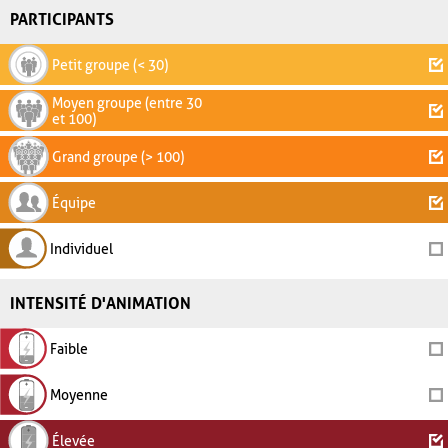
PARTICIPANTS
Petit groupe (< 30)
Moyen groupe (entre 30
et 100)
Grand groupe (> 100)
Équipe
Individuel
INTENSITÉ D'ANIMATION
Faible
Moyenne
Élevée