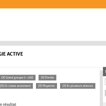
IE ACTIVE
(X) Grand groupe (> 100)
(X) Élevée
(X) En classe seulement
(X) Moyenne
(X) En plusieurs séances
n résultat