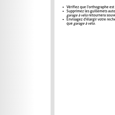
Vérifiez que l'orthographe est
Supprimez les guillemets aut
garage à vélo
retournera souve
Envisagez d'élargir votre rec
que
garage à vélo
.