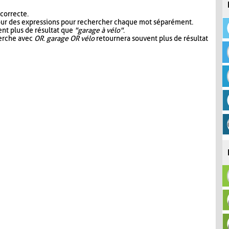
 correcte.
our des expressions pour rechercher chaque mot séparément.
nt plus de résultat que
"garage à vélo"
.
herche avec
OR
.
garage OR vélo
retournera souvent plus de résultat