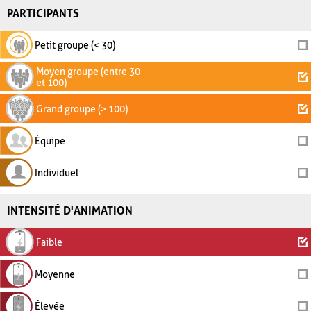
PARTICIPANTS
Petit groupe (< 30)
Moyen groupe (entre 30
et 100)
Grand groupe (> 100)
Équipe
Individuel
INTENSITÉ D'ANIMATION
Faible
Moyenne
Élevée