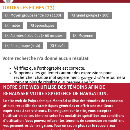
TOUTES LES FICHES (23)
(X) Moyen groupe (entre 30 et 100)
(X) Grand groupe (> 100)
(X) Faible
(X) Sporadiques
(X) Activités élaborées (> 60 minutes)
(X) Moyenne
(X) Petit groupe (< 30)
(X) Élevée
Votre recherche n'a donné aucun résultat
Vérifiez que l'orthographe est correcte.
Supprimez les guillemets autour des expressions pour
rechercher chaque mot séparément.
garage à vélo
retournera
souvent plus de résultat que
"garage à vélo"
.
NOTRE SITE WEB UTILISE DES TÉMOINS AFIN DE
Envisagez d'élargir votre recherche avec
OR
.
garage OR vélo
retournera souvent plus de résultat que
garage à vélo
.
REHAUSSER VOTRE EXPÉRIENCE DE NAVIGATION.
Le site web de Polytechnique Montréal utilise des témoins de connexion
afin de recueillir des statistiques générales et offrir une meilleure
expérience à ses visiteurs. En naviguant sur le site, vous acceptez
l’utilisation de ces témoins selon les modalités spécifiées aux conditions
d’utilisation. Vous pouvez refuser les témoins de connexion en modifiant
vos paramètres de navigation. Pour en savoir plus sur le recours aux