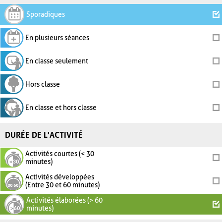
Sporadiques
En plusieurs séances
En classe seulement
Hors classe
En classe et hors classe
DURÉE DE L'ACTIVITÉ
Activités courtes (< 30
minutes)
Activités développées
(Entre 30 et 60 minutes)
Activités élaborées (> 60
minutes)