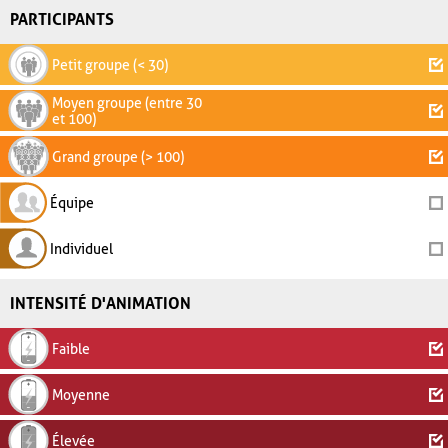
PARTICIPANTS
Petit groupe (< 30)
Moyen groupe (entre 30
et 100)
Grand groupe (> 100)
Équipe
Individuel
INTENSITÉ D'ANIMATION
Faible
Moyenne
Élevée