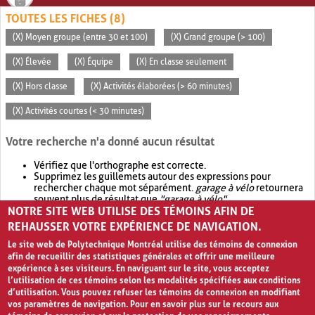
TOUTES LES FICHES (8)
(X) Moyen groupe (entre 30 et 100)
(X) Grand groupe (> 100)
(X) Élevée
(X) Équipe
(X) En classe seulement
(X) Hors classe
(X) Activités élaborées (> 60 minutes)
(X) Activités courtes (< 30 minutes)
Votre recherche n'a donné aucun résultat
Vérifiez que l'orthographe est correcte.
Supprimez les guillemets autour des expressions pour
rechercher chaque mot séparément.
garage à vélo
retournera
souvent plus de résultat que
"garage à vélo"
.
NOTRE SITE WEB UTILISE DES TÉMOINS AFIN DE
Envisagez d'élargir votre recherche avec
OR
.
garage OR vélo
retournera souvent plus de résultat que
garage à vélo
.
REHAUSSER VOTRE EXPÉRIENCE DE NAVIGATION.
Le site web de Polytechnique Montréal utilise des témoins de connexion
afin de recueillir des statistiques générales et offrir une meilleure
expérience à ses visiteurs. En naviguant sur le site, vous acceptez
l’utilisation de ces témoins selon les modalités spécifiées aux conditions
d’utilisation. Vous pouvez refuser les témoins de connexion en modifiant
vos paramètres de navigation. Pour en savoir plus sur le recours aux