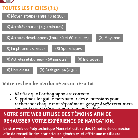
TOUTES LES FICHES (31)
(X) Moyen groupe (entre 30 et 100)
(X) Activités courtes (< 30 minutes)
(X) Activités développées (Entre 30 et 60 minutes)
(X) Moyenne
(X) En plusieurs séances
(X) Sporadiques
(X) Activités élaborées (> 60 minutes)
(X) Individuel
(X) Hors classe
(X) Petit groupe (< 30)
Votre recherche n'a donné aucun résultat
Vérifiez que l'orthographe est correcte.
Supprimez les guillemets autour des expressions pour
rechercher chaque mot séparément.
garage à vélo
retournera
souvent plus de résultat que
"garage à vélo"
.
NOTRE SITE WEB UTILISE DES TÉMOINS AFIN DE
Envisagez d'élargir votre recherche avec
OR
.
garage OR vélo
retournera souvent plus de résultat que
garage à vélo
.
REHAUSSER VOTRE EXPÉRIENCE DE NAVIGATION.
Le site web de Polytechnique Montréal utilise des témoins de connexion
afin de recueillir des statistiques générales et offrir une meilleure