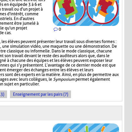
és en équipe de 3 à 6 et
n travail ou d'un projet à
onnes d'intérêt, comme
striels. En d'autres
irement être jumelé à
le qu'un projet
0
de cas.
 les élèves peuvent présenter leur travail sous diverses formes :
e, une simulation vidéo, une maquette ou une démonstration. De
être classique ou informelle. Dans le mode classique, chacune
son travail devant le reste des auditeurs alors que, dans le
gné à chacune des équipes et les élèves peuvent exposer leur
sonnes qui s’y présentent. L’avantage de ce dernier mode est que
ent émerger des échanges entre les élèves et leurs
ers sont des experts en la matière. Ainsi, en plus de permettre aux
ages avec leurs collègues, le
Symposium
permet également
n sujet en particulier.
13)
Enseignement par les pairs (7)