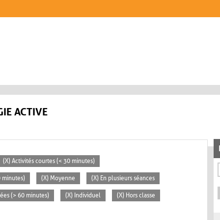
IE ACTIVE
(X) Activités courtes (< 30 minutes)
0 minutes)
(X) Moyenne
(X) En plusieurs séances
rées (> 60 minutes)
(X) Individuel
(X) Hors classe