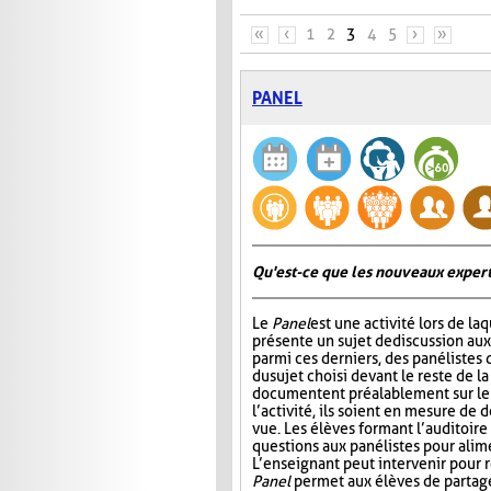
PAGES
«
‹
1
2
3
4
5
›
»
PANEL
Qu'est-ce que les nouveaux expert
Le
Panel
est une activité lors de la
présente un sujet de discussion aux
parmi ces derniers, des panélistes 
du sujet choisi devant le reste de la
documentent préalablement sur le s
l’activité, ils soient en mesure de 
vue. Les élèves formant l’auditoire 
questions aux panélistes pour alime
L’enseignant peut intervenir pour r
Panel
permet aux élèves de partager