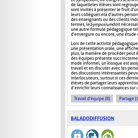
de laquelle les élèves sont regroup
sont invités à présenter le fruit d'u
leurs collègues et à d'autres pers
des enseignants ou des clients indu
termes, le
Symposium
doit nécessa
une autre formule pédagogique tel
d'envergure ou encore, une étude 
Lors de cette activité pédagogique,
une présentation orale, une affich
plus, la manière de procéder peut 
des équipes présente succinctement 
mode informel, un kiosque est assi
travail et en discuter avec les per
des discussions intéressantes peuv
interlocuteurs, surtout si ces derni
élèves de partager leurs apprentiss
d’enrichir leurs connaissances sur u
Travail d'équipe (8)
Partage (
BALADODIFFUSION