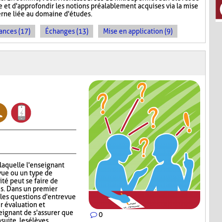
e et d'approfondir les notions préalablement acquises via la mise
erne liée au domaine d'études.
ances (17)
Échanges (13)
Mise en application (9)
 laquelle l'enseignant
vue ou un type de
ité peut se faire de
s. Dans un premier
 les questions d'entrevue
r évaluation et
eignant de s'assurer que
0
suite, les élèves