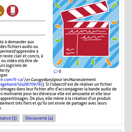
ste à demander aux
 des fichiers audio ou
r permet d'apprendre à
n texte clair et concis, à
 ou vidéo et à être de
urs logiciels de
acity
0
Vegas
re.com/fr-ca/
) et GarageBand,
pour les
Mac
seulement
garageband/id408709785
). Si l'objectif est de réaliser un fichier
es images dans leur fichier afin d'accompagner la bande audio de
ès motivante pour les élèves car elle est amusante et elle leur
 apprentissages. De plus, elle mène à la création d'un produit
lement très fiers et qu'ils ont envie de partager avec leurs
s.
mance (3)
Découverte (4)