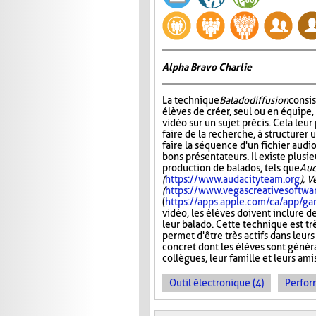
Alpha Bravo Charlie
La technique
Baladodiffusion
consi
élèves de créer, seul ou en équipe,
vidéo sur un sujet précis. Cela leu
faire de la recherche, à structurer u
faire la séquence d'un fichier audio
bons présentateurs. Il existe plusie
production de balados, tels que
Aud
(
https://www.audacityteam.org
), 
(
https://www.vegascreativesoftwa
(
https://apps.apple.com/ca/app/
vidéo, les élèves doivent inclure d
leur balado. Cette technique est tr
permet d'être très actifs dans leurs
concret dont les élèves sont généra
collègues, leur famille et leurs ami
Outil électronique (4)
Perfor