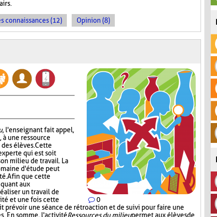
irs.
es connaissances (12)
Opinion (8)
u
, l'enseignant fait appel,
, à une ressource
des élèves. Cette
xperte qui est soit
son milieu de travail. La
domaine d'étude peut
té. Afin que cette
 quant aux
éaliser un travail de
ité et une fois cette
0
t prévoir une séance de rétroaction et de suivi pour faire une
s. En somme, l'activité
Ressources du milieu
permet aux élèves de