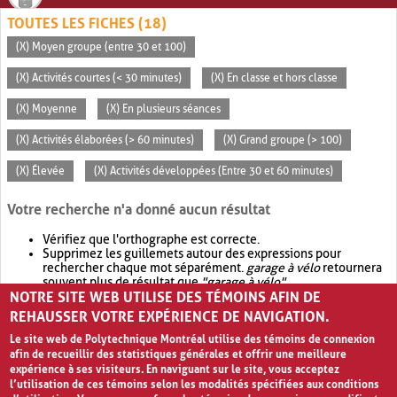
TOUTES LES FICHES (18)
(X) Moyen groupe (entre 30 et 100)
(X) Activités courtes (< 30 minutes)
(X) En classe et hors classe
(X) Moyenne
(X) En plusieurs séances
(X) Activités élaborées (> 60 minutes)
(X) Grand groupe (> 100)
(X) Élevée
(X) Activités développées (Entre 30 et 60 minutes)
Votre recherche n'a donné aucun résultat
Vérifiez que l'orthographe est correcte.
Supprimez les guillemets autour des expressions pour
rechercher chaque mot séparément.
garage à vélo
retournera
souvent plus de résultat que
"garage à vélo"
.
NOTRE SITE WEB UTILISE DES TÉMOINS AFIN DE
Envisagez d'élargir votre recherche avec
OR
.
garage OR vélo
retournera souvent plus de résultat que
garage à vélo
.
REHAUSSER VOTRE EXPÉRIENCE DE NAVIGATION.
Le site web de Polytechnique Montréal utilise des témoins de connexion
afin de recueillir des statistiques générales et offrir une meilleure
expérience à ses visiteurs. En naviguant sur le site, vous acceptez
l’utilisation de ces témoins selon les modalités spécifiées aux conditions