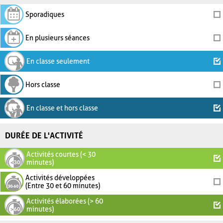
Sporadiques
En plusieurs séances
En classe seulement
Hors classe
En classe et hors classe
DURÉE DE L'ACTIVITÉ
Activités courtes (< 30
minutes)
Activités développées
(Entre 30 et 60 minutes)
Activités élaborées (> 60
minutes)