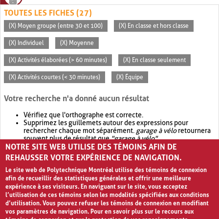
TOUTES LES FICHES (27)
(X) Moyen groupe (entre 30 et 100)
(X) En classe et hors classe
(X) Individuel
(X) Moyenne
(X) Activités élaborées (> 60 minutes)
(X) En classe seulement
(X) Activités courtes (< 30 minutes)
(X) Équipe
Votre recherche n'a donné aucun résultat
Vérifiez que l'orthographe est correcte.
Supprimez les guillemets autour des expressions pour
rechercher chaque mot séparément.
garage à vélo
retournera
souvent plus de résultat que
"garage à vélo"
.
NOTRE SITE WEB UTILISE DES TÉMOINS AFIN DE
Envisagez d'élargir votre recherche avec
OR
.
garage OR vélo
retournera souvent plus de résultat que
garage à vélo
.
REHAUSSER VOTRE EXPÉRIENCE DE NAVIGATION.
Le site web de Polytechnique Montréal utilise des témoins de connexion
afin de recueillir des statistiques générales et offrir une meilleure
expérience à ses visiteurs. En naviguant sur le site, vous acceptez
l’utilisation de ces témoins selon les modalités spécifiées aux conditions
d’utilisation. Vous pouvez refuser les témoins de connexion en modifiant
vos paramètres de navigation. Pour en savoir plus sur le recours aux