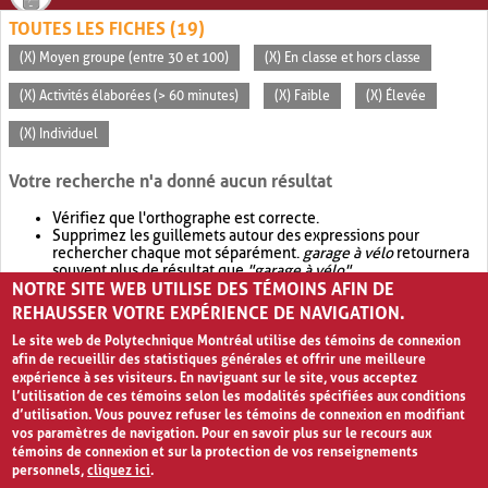
TOUTES LES FICHES (19)
(X) Moyen groupe (entre 30 et 100)
(X) En classe et hors classe
(X) Activités élaborées (> 60 minutes)
(X) Faible
(X) Élevée
(X) Individuel
Votre recherche n'a donné aucun résultat
Vérifiez que l'orthographe est correcte.
Supprimez les guillemets autour des expressions pour
rechercher chaque mot séparément.
garage à vélo
retournera
souvent plus de résultat que
"garage à vélo"
.
NOTRE SITE WEB UTILISE DES TÉMOINS AFIN DE
Envisagez d'élargir votre recherche avec
OR
.
garage OR vélo
retournera souvent plus de résultat que
garage à vélo
.
REHAUSSER VOTRE EXPÉRIENCE DE NAVIGATION.
Le site web de Polytechnique Montréal utilise des témoins de connexion
afin de recueillir des statistiques générales et offrir une meilleure
expérience à ses visiteurs. En naviguant sur le site, vous acceptez
l’utilisation de ces témoins selon les modalités spécifiées aux conditions
d’utilisation. Vous pouvez refuser les témoins de connexion en modifiant
vos paramètres de navigation. Pour en savoir plus sur le recours aux
témoins de connexion et sur la protection de vos renseignements
personnels,
cliquez ici
.
Avis de confidentialité et conditions d’utilisation