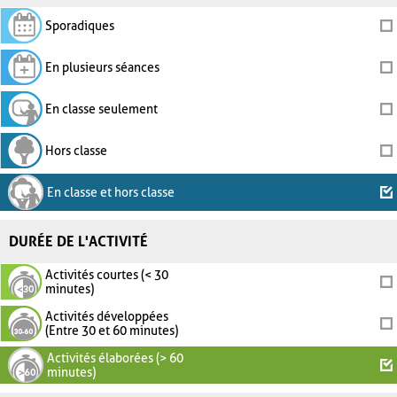
Sporadiques
En plusieurs séances
En classe seulement
Hors classe
En classe et hors classe
DURÉE DE L'ACTIVITÉ
Activités courtes (< 30
minutes)
Activités développées
(Entre 30 et 60 minutes)
Activités élaborées (> 60
minutes)