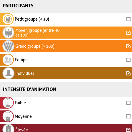
PARTICIPANTS
Petit groupe (< 30)
Moyen groupe (entre 30
et 100)
Grand groupe (> 100)
Équipe
Individuel
INTENSITÉ D'ANIMATION
Faible
Moyenne
Élevée