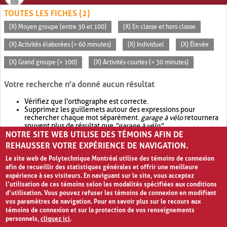
TOUTES LES FICHES (2)
(X) Moyen groupe (entre 30 et 100)
(X) En classe et hors classe
(X) Activités élaborées (> 60 minutes)
(X) Individuel
(X) Élevée
(X) Grand groupe (> 100)
(X) Activités courtes (< 30 minutes)
Votre recherche n'a donné aucun résultat
Vérifiez que l'orthographe est correcte.
Supprimez les guillemets autour des expressions pour
rechercher chaque mot séparément.
garage à vélo
retournera
souvent plus de résultat que
"garage à vélo"
.
NOTRE SITE WEB UTILISE DES TÉMOINS AFIN DE
Envisagez d'élargir votre recherche avec
OR
.
garage OR vélo
retournera souvent plus de résultat que
garage à vélo
.
REHAUSSER VOTRE EXPÉRIENCE DE NAVIGATION.
Le site web de Polytechnique Montréal utilise des témoins de connexion
afin de recueillir des statistiques générales et offrir une meilleure
expérience à ses visiteurs. En naviguant sur le site, vous acceptez
l’utilisation de ces témoins selon les modalités spécifiées aux conditions
d’utilisation. Vous pouvez refuser les témoins de connexion en modifiant
vos paramètres de navigation. Pour en savoir plus sur le recours aux
témoins de connexion et sur la protection de vos renseignements
personnels,
cliquez ici
.
Avis de confidentialité et conditions d’utilisation