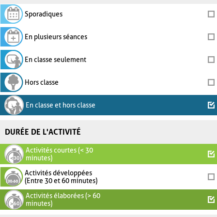
Sporadiques
En plusieurs séances
En classe seulement
Hors classe
En classe et hors classe
DURÉE DE L'ACTIVITÉ
Activités courtes (< 30
minutes)
Activités développées
(Entre 30 et 60 minutes)
Activités élaborées (> 60
minutes)