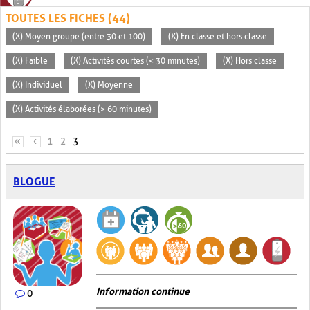
TOUTES LES FICHES (44)
(X) Moyen groupe (entre 30 et 100)
(X) En classe et hors classe
(X) Faible
(X) Activités courtes (< 30 minutes)
(X) Hors classe
(X) Individuel
(X) Moyenne
(X) Activités élaborées (> 60 minutes)
PAGES
«
‹
1
2
3
BLOGUE
Information continue
0