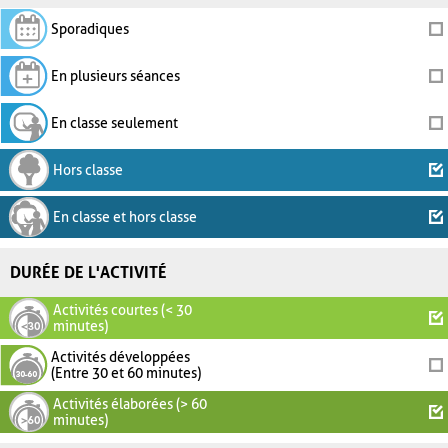
Sporadiques
En plusieurs séances
En classe seulement
Hors classe
En classe et hors classe
DURÉE DE L'ACTIVITÉ
Activités courtes (< 30
minutes)
Activités développées
(Entre 30 et 60 minutes)
Activités élaborées (> 60
minutes)