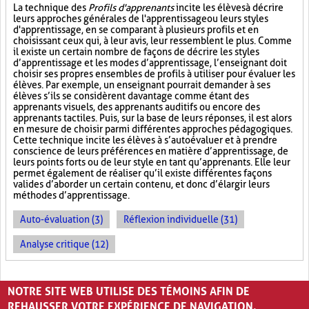
La technique des
Profils d'apprenants
incite les élèves à décrire
leurs approches générales de l'apprentissage ou leurs styles
d'apprentissage, en se comparant à plusieurs profils et en
choisissant ceux qui, à leur avis, leur ressemblent le plus. Comme
il existe un certain nombre de façons de décrire les styles
d’apprentissage et les modes d’apprentissage, l’enseignant doit
choisir ses propres ensembles de profils à utiliser pour évaluer les
élèves. Par exemple, un enseignant pourrait demander à ses
élèves s’ils se considèrent davantage comme étant des
apprenants visuels, des apprenants auditifs ou encore des
apprenants tactiles. Puis, sur la base de leurs réponses, il est alors
en mesure de choisir parmi différentes approches pédagogiques.
Cette technique incite les élèves à s’autoévaluer et à prendre
conscience de leurs préférences en matière d’apprentissage, de
leurs points forts ou de leur style en tant qu’apprenants. Elle leur
permet également de réaliser qu’il existe différentes façons
valides d’aborder un certain contenu, et donc d’élargir leurs
méthodes d’apprentissage.
Auto-évaluation (3)
Réflexion individuelle (31)
Analyse critique (12)
PAGES
NOTRE SITE WEB UTILISE DES TÉMOINS AFIN DE
«
‹
1
2
3
REHAUSSER VOTRE EXPÉRIENCE DE NAVIGATION.