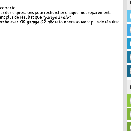
 correcte.
our des expressions pour rechercher chaque mot séparément.
nt plus de résultat que
"garage à vélo"
.
herche avec
OR
.
garage OR vélo
retournera souvent plus de résultat