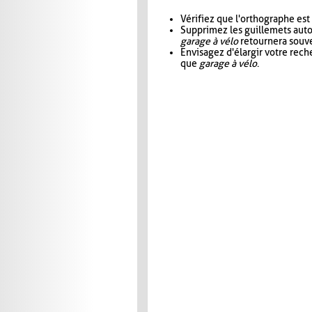
Vérifiez que l'orthographe est
Supprimez les guillemets aut
garage à vélo
retournera souve
Envisagez d'élargir votre rec
que
garage à vélo
.