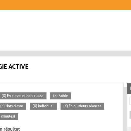
IE ACTIVE
(X) En classe et hors classe
(X) Faible
(X) Hors classe
(X) Individuel
(X) En plusieurs séances
0 minutes)
n résultat