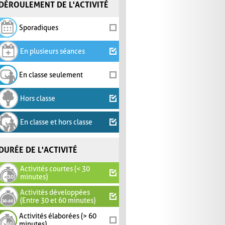
DÉROULEMENT DE L'ACTIVITÉ
Sporadiques
En plusieurs séances
En classe seulement
Hors classe
En classe et hors classe
DURÉE DE L'ACTIVITÉ
Activités courtes (< 30
minutes)
Activités développées
(Entre 30 et 60 minutes)
Activités élaborées (> 60
minutes)