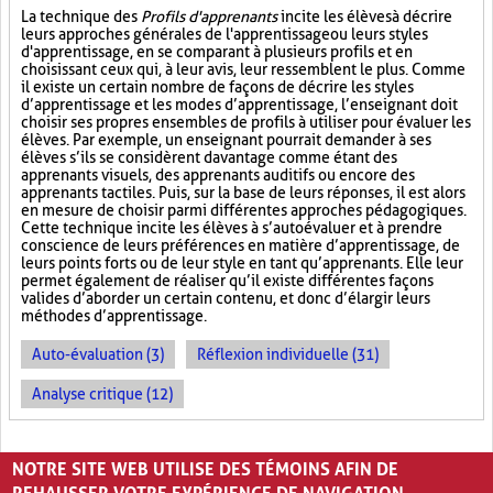
La technique des
Profils d'apprenants
incite les élèves à décrire
leurs approches générales de l'apprentissage ou leurs styles
d'apprentissage, en se comparant à plusieurs profils et en
choisissant ceux qui, à leur avis, leur ressemblent le plus. Comme
il existe un certain nombre de façons de décrire les styles
d’apprentissage et les modes d’apprentissage, l’enseignant doit
choisir ses propres ensembles de profils à utiliser pour évaluer les
élèves. Par exemple, un enseignant pourrait demander à ses
élèves s’ils se considèrent davantage comme étant des
apprenants visuels, des apprenants auditifs ou encore des
apprenants tactiles. Puis, sur la base de leurs réponses, il est alors
en mesure de choisir parmi différentes approches pédagogiques.
Cette technique incite les élèves à s’autoévaluer et à prendre
conscience de leurs préférences en matière d’apprentissage, de
leurs points forts ou de leur style en tant qu’apprenants. Elle leur
permet également de réaliser qu’il existe différentes façons
valides d’aborder un certain contenu, et donc d’élargir leurs
méthodes d’apprentissage.
Auto-évaluation (3)
Réflexion individuelle (31)
Analyse critique (12)
PAGES
NOTRE SITE WEB UTILISE DES TÉMOINS AFIN DE
«
‹
1
2
3