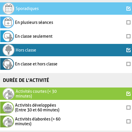
Sporadiques
En plusieurs séances
En classe seulement
Hors classe
En classe et hors classe
DURÉE DE L'ACTIVITÉ
Activités courtes (< 30
minutes)
Activités développées
(Entre 30 et 60 minutes)
Activités élaborées (> 60
minutes)