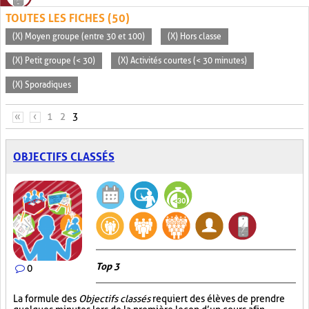
TOUTES LES FICHES (50)
(X) Moyen groupe (entre 30 et 100)
(X) Hors classe
(X) Petit groupe (< 30)
(X) Activités courtes (< 30 minutes)
(X) Sporadiques
PAGES
«
‹
1
2
3
OBJECTIFS CLASSÉS
Top 3
0
La formule des
Objectifs classés
requiert des élèves de prendre