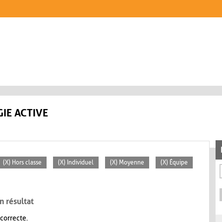
IE ACTIVE
(X) Hors classe
(X) Individuel
(X) Moyenne
(X) Équipe
n résultat
 correcte.