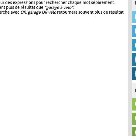
our des expressions pour rechercher chaque mot séparément.
nt plus de résultat que
"garage à vélo"
.
herche avec
OR
.
garage OR vélo
retournera souvent plus de résultat