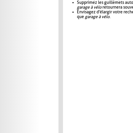
Supprimez les guillemets aut
garage à vélo
retournera souve
Envisagez d'élargir votre rec
que
garage à vélo
.