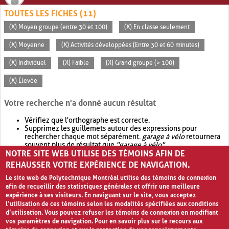
TOUTES LES FICHES (11)
(X) Moyen groupe (entre 30 et 100)
(X) En classe seulement
(X) Moyenne
(X) Activités développées (Entre 30 et 60 minutes)
(X) Individuel
(X) Faible
(X) Grand groupe (> 100)
(X) Élevée
Votre recherche n'a donné aucun résultat
Vérifiez que l'orthographe est correcte.
Supprimez les guillemets autour des expressions pour
rechercher chaque mot séparément.
garage à vélo
retournera
souvent plus de résultat que
"garage à vélo"
.
NOTRE SITE WEB UTILISE DES TÉMOINS AFIN DE
Envisagez d'élargir votre recherche avec
OR
.
garage OR vélo
retournera souvent plus de résultat que
garage à vélo
.
REHAUSSER VOTRE EXPÉRIENCE DE NAVIGATION.
Le site web de Polytechnique Montréal utilise des témoins de connexion
afin de recueillir des statistiques générales et offrir une meilleure
expérience à ses visiteurs. En naviguant sur le site, vous acceptez
l’utilisation de ces témoins selon les modalités spécifiées aux conditions
d’utilisation. Vous pouvez refuser les témoins de connexion en modifiant
vos paramètres de navigation. Pour en savoir plus sur le recours aux