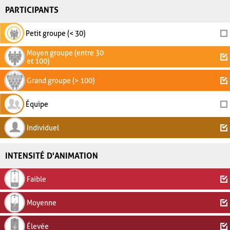
PARTICIPANTS
Petit groupe (< 30)
Moyen groupe (entre 30
et 100)
Grand groupe (> 100)
Équipe
Individuel
INTENSITÉ D'ANIMATION
Faible
Moyenne
Élevée