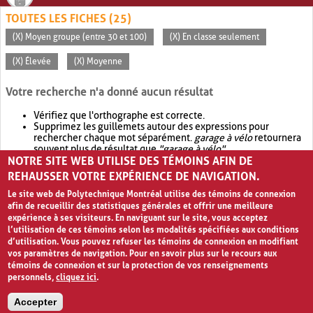
TOUTES LES FICHES (25)
(X) Moyen groupe (entre 30 et 100)
(X) En classe seulement
(X) Élevée
(X) Moyenne
Votre recherche n'a donné aucun résultat
Vérifiez que l'orthographe est correcte.
Supprimez les guillemets autour des expressions pour
rechercher chaque mot séparément.
garage à vélo
retournera
souvent plus de résultat que
"garage à vélo"
.
NOTRE SITE WEB UTILISE DES TÉMOINS AFIN DE
Envisagez d'élargir votre recherche avec
OR
.
garage OR vélo
retournera souvent plus de résultat que
garage à vélo
.
REHAUSSER VOTRE EXPÉRIENCE DE NAVIGATION.
Le site web de Polytechnique Montréal utilise des témoins de connexion
afin de recueillir des statistiques générales et offrir une meilleure
expérience à ses visiteurs. En naviguant sur le site, vous acceptez
l’utilisation de ces témoins selon les modalités spécifiées aux conditions
d’utilisation. Vous pouvez refuser les témoins de connexion en modifiant
vos paramètres de navigation. Pour en savoir plus sur le recours aux
témoins de connexion et sur la protection de vos renseignements
personnels,
cliquez ici
.
Avis de confidentialité et conditions d’utilisation
Accepter