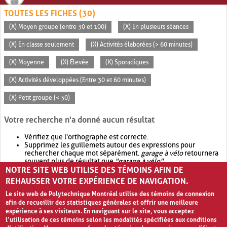
TOUTES LES FICHES (30)
(X) Moyen groupe (entre 30 et 100)
(X) En plusieurs séances
(X) En classe seulement
(X) Activités élaborées (> 60 minutes)
(X) Moyenne
(X) Élevée
(X) Sporadiques
(X) Activités développées (Entre 30 et 60 minutes)
(X) Petit groupe (< 30)
Votre recherche n'a donné aucun résultat
Vérifiez que l'orthographe est correcte.
Supprimez les guillemets autour des expressions pour
rechercher chaque mot séparément.
garage à vélo
retournera
souvent plus de résultat que
"garage à vélo"
.
NOTRE SITE WEB UTILISE DES TÉMOINS AFIN DE
Envisagez d'élargir votre recherche avec
OR
.
garage OR vélo
retournera souvent plus de résultat que
garage à vélo
.
REHAUSSER VOTRE EXPÉRIENCE DE NAVIGATION.
Le site web de Polytechnique Montréal utilise des témoins de connexion
afin de recueillir des statistiques générales et offrir une meilleure
expérience à ses visiteurs. En naviguant sur le site, vous acceptez
l’utilisation de ces témoins selon les modalités spécifiées aux conditions